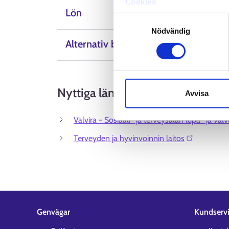
Cookies
Lön
Dataskydd och behandling 
Samtyckesval
Nödvändig
Alternativ beteckning
Nyttiga länkar
Avvisa
Valvira - Sosiaali- ja terveysalan lupa- ja valv
Terveyden ja hyvinvoinnin laitos⁠
Genvägar
Kundserv