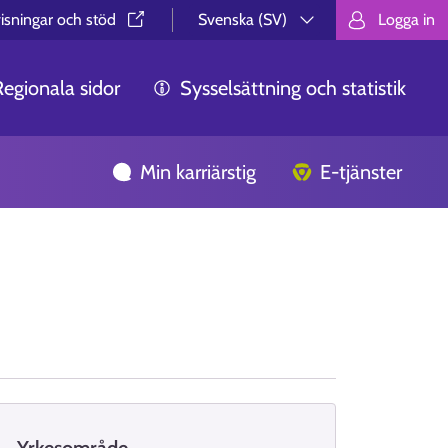
isningar och stöd⁠
Svenska (SV)
Logga in
Valitse kieli.
Välj språk.
Choos
Regionala sidor
Sysselsättning och statistik
Min karriärstig
E-tjänster