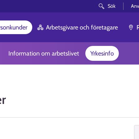
Sök
Anv
rsonkunder
Arbetsgivare och företagare
Information om arbetslivet
Yrkesinfo
er