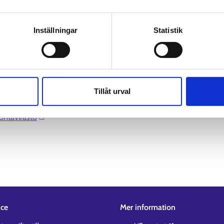
av personuppgifter
Inställningar
Statistik
Tillåt urval
ontavirasto⁠
ice
Mer information