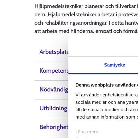
Hjälpmedelstekniker planerar och tillverkar
dem. Hjälpmedelstekniker arbetar i protesve
och rehabiliteringsanordningar. I detta hantv
att arbeta med händerna, empati och förmå
Arbetsplatser
Samtycke
Kompetens, färdigheter och egenskap
Denna webbplats använder 
Nödvändig kunskap
Vi använder enhetsidentifierar
sociala medier och analysera 
Utbildning
till de sociala medier och a
med annan information som du 
Behörighetsvillkor
Läsa mera: