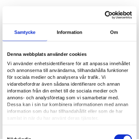
Nyttiga länkar
Samtycke
Information
Om
Suomen Urheiluliitto SUL ry ⁠
Suomen Ammattivalmentajat SAVAL ry ⁠
Denna webbplats använder cookies
Vi använder enhetsidentifierare för att anpassa innehållet
Yrkesområde
och annonserna till användarna, tillhandahålla funktioner
för sociala medier och analysera vår trafik. Vi
Servicebransch
vidarebefordrar även sådana identifierare och annan
information från din enhet till de sociala medier och
annons- och analysföretag som vi samarbetar med.
Dessa kan i sin tur kombinera informationen med annan
Intervjuer
information som du har tillhandahållit eller som de har
samlat in när du har använt deras tjänster.
Idrottstränare
Läsa mera:
Samtyckesval
Cookies