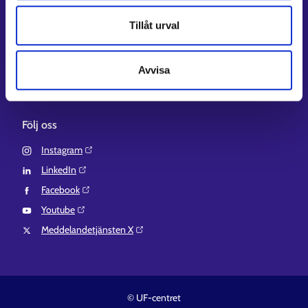
Regionförvaltningens e-tjänst⁠
Tillåt urval
Kompetensstigen⁠
Work in Finland⁠
Avvisa
EURES⁠
Suomi.fi-fullmakter⁠
Följ oss
Instagram⁠
LinkedIn⁠
Facebook⁠
Youtube⁠
Meddelandetjänsten X⁠
© UF-centret