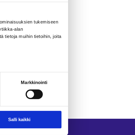
Palvelut-sivulta
.
 ominaisuuksien tukemiseen
tiikka-alan
ietoja muihin tietoihin, joita
Markkinointi
Salli kaikki
Seuraa meitä