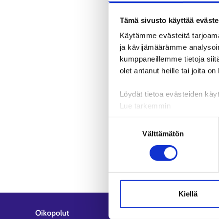
Tämä sivusto käyttää eväste
Käytämme evästeitä tarjoama
ja kävijämäärämme analysoim
kumppaneillemme tietoja siitä
olet antanut heille tai joita o
Löydät tietoa evästeiden käyt
Lue tarkemmin
Evästeet
Suostumuksen
Tietosuoja ja henkilötietoje
Välttämätön
valinta
Kiellä
Oikopolut
Asiakaspa