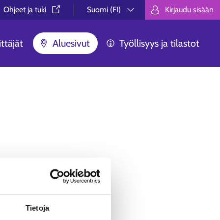
Ohjeet ja tuki⁠
Suomi (FI)
Kirjaudu sisään
Valitse kieli.
Välj språk.
Choose lan
ttäjät
Aluesivut
Työllisyys ja tilastot
ua ei löytynyt.
äästä, ei syystä tai toisesta
Tietoja