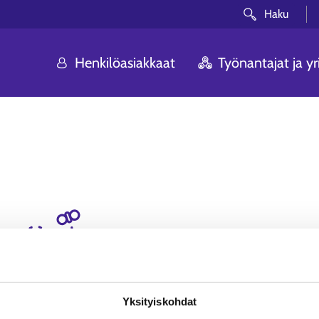
Haku
Henkilöasiakkaat
Työnantajat ja yri
Voi ei! Etsimääsi siv
Olemme pahoillamme. Sivua, johon yritit p
Yksityiskohdat
löytynyt.