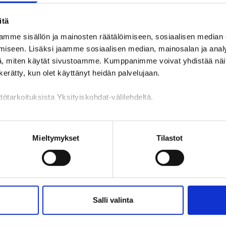
Toivottavasti löydät etsimäsi
itä
mme sisällön ja mainosten räätälöimiseen, sosiaalisen median
iseen. Lisäksi jaamme sosiaalisen median, mainosalan ja analy
, miten käytät sivustoamme. Kumppanimme voivat yhdistää näitä t
n kerätty, kun olet käyttänyt heidän palvelujaan.
tötarkoituksista Yksityiskohdat-välilehdeltä.
n käsittely
Mieltymykset
Tilastot
Salli valinta
lvelu
Muualla verkossa