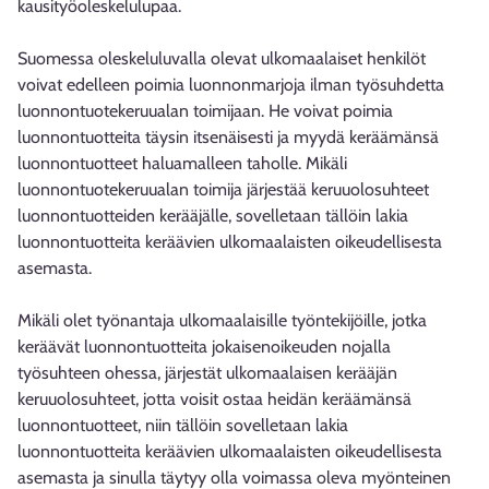
kausityöoleskelulupaa.
Suomessa oleskeluluvalla olevat ulkomaalaiset henkilöt
voivat edelleen poimia luonnonmarjoja ilman työsuhdetta
luonnontuotekeruualan toimijaan. He voivat poimia
luonnontuotteita täysin itsenäisesti ja myydä keräämänsä
luonnontuotteet haluamalleen taholle. Mikäli
luonnontuotekeruualan toimija järjestää keruuolosuhteet
luonnontuotteiden kerääjälle, sovelletaan tällöin lakia
luonnontuotteita keräävien ulkomaalaisten oikeudellisesta
asemasta.
Mikäli olet työnantaja ulkomaalaisille työntekijöille, jotka
keräävät luonnontuotteita jokaisenoikeuden nojalla
työsuhteen ohessa, järjestät ulkomaalaisen kerääjän
keruuolosuhteet, jotta voisit ostaa heidän keräämänsä
luonnontuotteet, niin tällöin sovelletaan lakia
luonnontuotteita keräävien ulkomaalaisten oikeudellisesta
asemasta ja sinulla täytyy olla voimassa oleva myönteinen