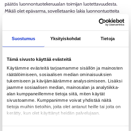
päätös luonnontuotekeruualan toimijan luotettavuudesta.
Mikäli olet epävarma, sovelletaanko lakia luonnontuotteita
keräävien ulkomaalaisten oikeudellisesta asemasta, niin ole
yhteydessä KEHA-keskukseen ja työsuojeluviranomaiseen.
Suostumus
Yksityiskohdat
Tietoja
Kun toimit marjalain alaisena luonnontuotekeruualan
toimijana, huolehdi näistä asioista:
Tämä sivusto käyttää evästeitä
Luonnontuotekeruualan toimijana ei voi sakon uhalla
Käytämme evästeitä tarjoamamme sisällön ja mainosten
toimia ilman voimassa olevaa päätöstä luotettavuudesta.
räätälöimiseen, sosiaalisen median ominaisuuksien
Hae KEHA-keskukselta päätöstä luotettavuudesta, joka
tukemiseen ja kävijämäärämme analysoimiseen. Lisäksi
annetaan vuodeksi kerrallaan.
jaamme sosiaalisen median, mainosalan ja analytiikka-
Perehdytä kerääjä seuraaviin asioihin: luonnontuotteiden
alan kumppaneillemme tietoja siitä, miten käytät
sivustoamme. Kumppanimme voivat yhdistää näitä
keräämiseen ja olosuhteisiin Suomessa,
tietoja muihin tietoihin, joita olet antanut heille tai joita on
luonnontuotekeruualan toimijan ja kerääjän keskinäisiin
kerätty, kun olet käyttänyt heidän palvelujaan.
oikeudellisiin suhteisiin, kerääjän oikeuksiin ja
velvollisuuksiin Suomessa, jokaisenoikeuksiin, neuvoviin
Löydät tietoa evästeiden käyttötarkoituksista