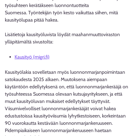
työsuhteen kerätäkseen luonnontuotteita
Suomessa. Työntekijän työn kesto vaikuttaa siihen, mitä
kausityölupaa pitää hakea.
Lisätietoja kausityöluvista löydät maahanmuuttoviraston
ylläpitämältä sivustolta:
Kausityö (migri.fi)
Kausityölakia sovelletaan myös luonnonmarjanpoimintaan
satokaudesta 2025 alkaen. Muutoksena aiempaan
käytäntöön edellytyksenä on, että luonnonmarjankerääjä on
työsuhteessa Suomessa olevaan kutsujayritykseen, ja että
muut kausityöluvan mukaiset edellytykset täyttyvät.
Viisumivelvolliset luonnonmarjankerääjät voivat hakea
edustustoissa kausityöviisumia lyhytkestoiseen, korkeintaan
90 vuorokautta kestävään luonnonmarjankeruuseen.
Pidempiaikaiseen luonnonmarjankeruuseen haetaan