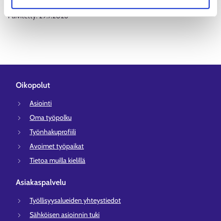
Päivitetty:
29.7.2026
Oikopolut
Asiointi
Oma työpolku
Työnhakuprofiili
Avoimet työpaikat
Tietoa muilla kielillä
Asiakaspalvelu
Työllisyysalueiden yhteystiedot
Sähköisen asioinnin tuki