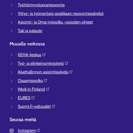
Työttömyysturvaneuvonta
Yritys- ja työnantaja-asiakkaan neuvontapalvelut
Asiointi- ja Oma työpolku -osioiden ohjeet
Tuki ja palaute
Muualla verkossa
KEHA-keskus⁠
Työ- ja elinkeinoministeriö⁠
Aluehallinnon asiointipalvelu⁠
Osaamispolku⁠
Work in Finland⁠
EURES⁠
Suomi.fi-valtuudet⁠
Seuraa meitä
Instagram⁠