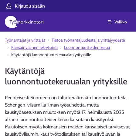
Kirjaudu sisään
Valikko
Työnantajat ja yrittäjät
Tietoa työnantajuudesta ja yrittäjyydestä
Kansainvälinen rekrytointi
Luonnontuotteiden keruu
Käytäntöjä luonnontuotekeruualan yrityksille
Käytäntöjä
luonnontuotekeruualan yrityksille
Perinteisesti Suomeen on tultu keräämään luonnontuotteita
Schengen-viisumilla ilman työsuhdetta, mutta
kausityöasetuksen muutoksen myötä 17. helmikuusta 2025
alkaen luonnontuotteidenkeruu katsotaan kausityöksi.
Muutoksen myötä kolmansien maiden kansalaiset tarvitsevat
kausityöviisumin, kausityötodistuksen tai kausityöluvan ja