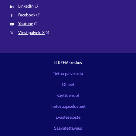
LinkedIn⁠
Facebook⁠
Youtube⁠
Viestipalvelu X⁠
© KEHA-keskus
Tietoa palvelusta
Ohjeet
Käyttöehdot
Tietosuojaselosteet
Evästeseloste
Saavutettavuus