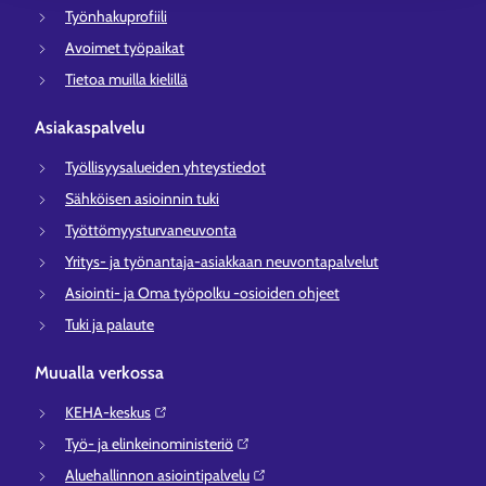
Työnhakuprofiili
Avoimet työpaikat
Tietoa muilla kielillä
Asiakaspalvelu
Työllisyysalueiden yhteystiedot
Sähköisen asioinnin tuki
Työttömyysturvaneuvonta
Yritys- ja työnantaja-asiakkaan neuvontapalvelut
Asiointi- ja Oma työpolku -osioiden ohjeet
Tuki ja palaute
Muualla verkossa
KEHA-keskus⁠
Työ- ja elinkeinoministeriö⁠
Aluehallinnon asiointipalvelu⁠