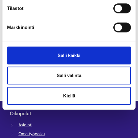
Work in Finland -kansainvälisen rekrytoinnin
Tilastot
työnantajaneuvonta tarjoaa sinulle yleistason
neuvontaa kansainvälisen rekrytoinnin eri
vaiheisiin.
Markkinointi
Tutustu palveluun
Salli kaikki
Päivitetty:
26.5.2025
Salli valinta
Kiellä
Oikopolut
Asiointi
Oma työpolku