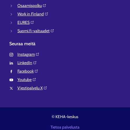
Osaamispolku⁠
Work in Finland⁠
EURES⁠
Suomi.fi-valtuudet⁠
Seuraa meitä
Instagram⁠
LinkedIn⁠
Facebook⁠
Youtube⁠
Viestipalvelu X⁠
© KEHA-keskus
Tietoa palvelusta