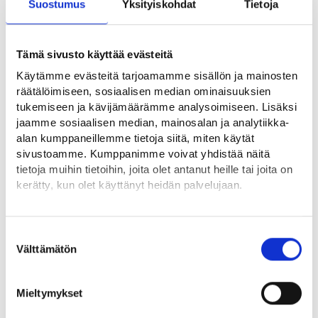
Suostumus
Yksityiskohdat
Tietoja
Tämä sivusto käyttää evästeitä
Käytämme evästeitä tarjoamamme sisällön ja mainosten
räätälöimiseen, sosiaalisen median ominaisuuksien
tukemiseen ja kävijämäärämme analysoimiseen. Lisäksi
jaamme sosiaalisen median, mainosalan ja analytiikka-
alan kumppaneillemme tietoja siitä, miten käytät
sivustoamme. Kumppanimme voivat yhdistää näitä
tietoja muihin tietoihin, joita olet antanut heille tai joita on
kerätty, kun olet käyttänyt heidän palvelujaan.
Löydät tietoa evästeiden käyttötarkoituksista
Work in Finland -
Yksityiskohdat-välilehdeltä.
Suostumuksen
Lue tarkemmin
Välttämätön
valinta
kansainvälisen rekrytoinnin
Evästeet
työnantajaneuvonta
Tietosuoja ja henkilötietojen käsittely
Mieltymykset