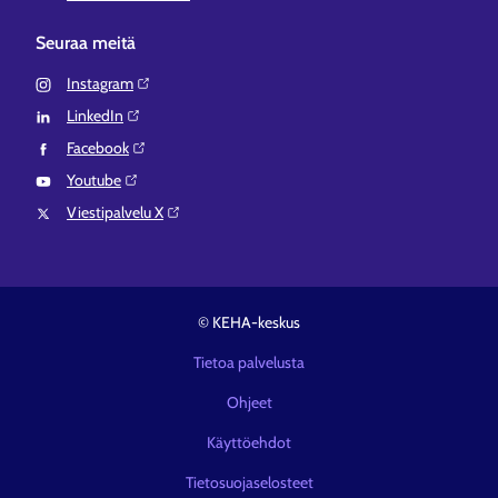
Seuraa meitä
Instagram⁠
LinkedIn⁠
Facebook⁠
Youtube⁠
Viestipalvelu X⁠
© KEHA-keskus
Tietoa palvelusta
Ohjeet
Käyttöehdot
Tietosuojaselosteet