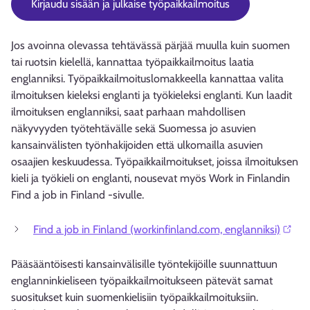
Kirjaudu sisään ja julkaise työpaikkailmoitus
Jos avoinna olevassa tehtävässä pärjää muulla kuin suomen
tai ruotsin kielellä, kannattaa työpaikkailmoitus laatia
englanniksi. Työpaikkailmoituslomakkeella kannattaa valita
ilmoituksen kieleksi englanti ja työkieleksi englanti. Kun laadit
ilmoituksen englanniksi, saat parhaan mahdollisen
näkyvyyden työtehtävälle sekä Suomessa jo asuvien
kansainvälisten työnhakijoiden että ulkomailla asuvien
osaajien keskuudessa. Työpaikkailmoitukset, joissa ilmoituksen
kieli ja työkieli on englanti, nousevat myös Work in Finlandin
Find a job in Finland -sivulle.
Find a job in Finland (workinfinland.com, englanniksi)⁠
Pääsääntöisesti kansainvälisille työntekijöille suunnattuun
englanninkieliseen työpaikkailmoitukseen pätevät samat
suositukset kuin suomenkielisiin työpaikkailmoituksiin.