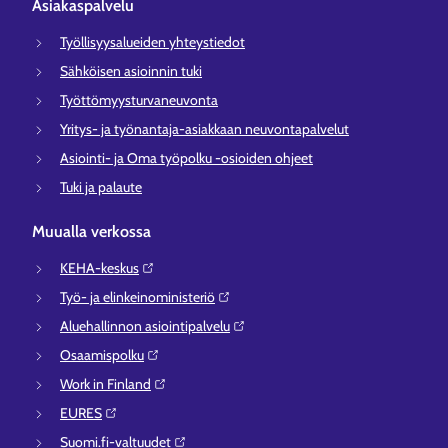
Asiakaspalvelu
Työllisyysalueiden yhteystiedot
Sähköisen asioinnin tuki
Työttömyysturvaneuvonta
Yritys- ja työnantaja-asiakkaan neuvontapalvelut
Asiointi- ja Oma työpolku -osioiden ohjeet
Tuki ja palaute
Muualla verkossa
KEHA-keskus⁠
Työ- ja elinkeinoministeriö⁠
Aluehallinnon asiointipalvelu⁠
Osaamispolku⁠
Work in Finland⁠
EURES⁠
Suomi.fi-valtuudet⁠