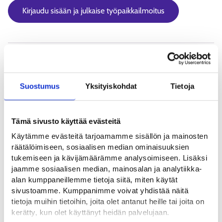
Kirjaudu sisään ja julkaise työpaikkailmoitus
Näin julkaiset työpaikkailmoituksen
Kirjautuminen Työmarkkinatorille ja
Suostumus
Yksityiskohdat
Tietoja
valtuudet
Yritystoimintaan liittyvät toiminnot vaativat tietyn roolin
Tämä sivusto käyttää evästeitä
yrityksessä tai yhteisössä. Jos sinulla ei tätä roolia ole,
Käytämme evästeitä tarjoamamme sisällön ja mainosten
mutta haluat käyttää Työmarkkinatoria, tarvitset
räätälöimiseen, sosiaalisen median ominaisuuksien
Suomi.fi-valtuuden.
tukemiseen ja kävijämäärämme analysoimiseen. Lisäksi
jaamme sosiaalisen median, mainosalan ja analytiikka-
alan kumppaneillemme tietoja siitä, miten käytät
sivustoamme. Kumppanimme voivat yhdistää näitä
tietoja muihin tietoihin, joita olet antanut heille tai joita on
kerätty, kun olet käyttänyt heidän palvelujaan.