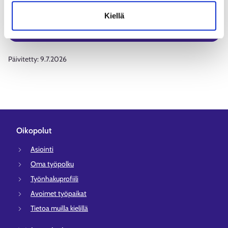
Tutustu palveluun
Kiellä
Päivitetty:
9.7.2026
Oikopolut
Asiointi
Oma työpolku
Työnhakuprofiili
Avoimet työpaikat
Tietoa muilla kielillä