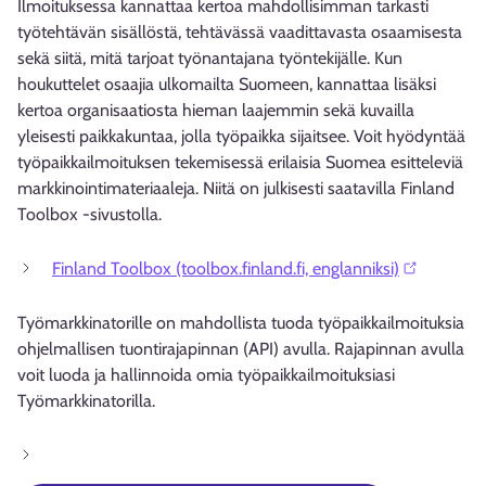
Ilmoituksessa kannattaa kertoa mahdollisimman tarkasti
työtehtävän sisällöstä, tehtävässä vaadittavasta osaamisesta
sekä siitä, mitä tarjoat työnantajana työntekijälle. Kun
houkuttelet osaajia ulkomailta Suomeen, kannattaa lisäksi
kertoa organisaatiosta hieman laajemmin sekä kuvailla
yleisesti paikkakuntaa, jolla työpaikka sijaitsee. Voit hyödyntää
työpaikkailmoituksen tekemisessä erilaisia Suomea esitteleviä
markkinointimateriaaleja. Niitä on julkisesti saatavilla Finland
Toolbox -sivustolla.
Finland Toolbox (toolbox.finland.fi, englanniksi)⁠
Työmarkkinatorille on mahdollista tuoda työpaikkailmoituksia
ohjelmallisen tuontirajapinnan (API) avulla. Rajapinnan avulla
voit luoda ja hallinnoida omia työpaikkailmoituksiasi
Työmarkkinatorilla.