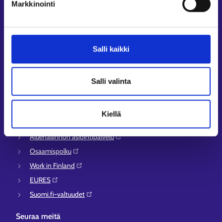
Markkinointi
Sähköisen asioinnin tuki
Työttömyysturvaneuvonta
Yritys- ja työnantaja-asiakkaan neuvontapalvelut
Salli kaikki
Asiointi- ja Oma työpolku -osioiden ohjeet
Tuki ja palaute
Salli valinta
Muualla verkossa
KEHA-keskus⁠
Kiellä
Työ- ja elinkeinoministeriö⁠
Aluehallinnon asiointipalvelu⁠
Osaamispolku⁠
Work in Finland⁠
EURES⁠
Suomi.fi-valtuudet⁠
Seuraa meitä