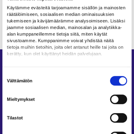
ja seurantakeskusteluiden aikataulun vuoksi.
Käytämme evästeitä tarjoamamme sisällön ja mainosten
räätälöimiseen, sosiaalisen median ominaisuuksien
Päivitetty:
15.6.2026
tukemiseen ja kävijämäärämme analysoimiseen. Lisäksi
jaamme sosiaalisen median, mainosalan ja analytiikka-
alan kumppaneillemme tietoja siitä, miten käytät
sivustoamme. Kumppanimme voivat yhdistää näitä
tietoja muihin tietoihin, joita olet antanut heille tai joita on
kerätty, kun olet käyttänyt heidän palvelujaan.
Oikopolut
Löydät tietoa evästeiden käyttötarkoituksista
Asiointi
Yksityiskohdat-välilehdeltä.
Suostumuksen
Lue tarkemmin
Välttämätön
Oma työpolku
valinta
Evästeet
Työnhakuprofiili
Tietosuoja ja henkilötietojen käsittely
Avoimet työpaikat
Mieltymykset
Tietoa muilla kielillä
Tilastot
Asiakaspalvelu
Työllisyysalueiden yhteystiedot