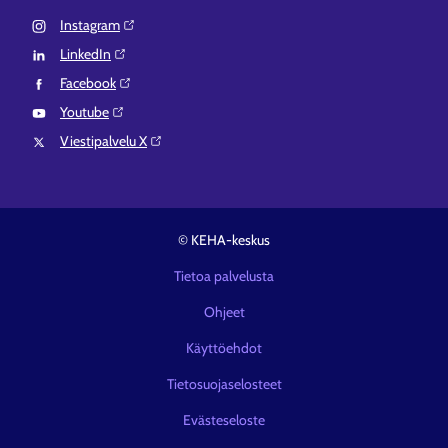
Instagram⁠
LinkedIn⁠
Facebook⁠
Youtube⁠
Viestipalvelu X⁠
© KEHA-keskus
Tietoa palvelusta
Ohjeet
Käyttöehdot
Tietosuojaselosteet
Evästeseloste