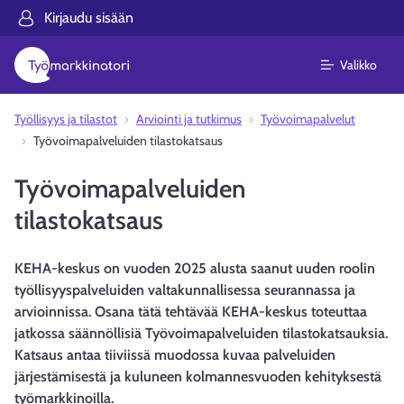
Kirjaudu sisään
Valikko
Työllisyys ja tilastot
Arviointi ja tutkimus
Työvoimapalvelut
Työvoimapalveluiden tilastokatsaus
Työvoimapalveluiden
tilastokatsaus
KEHA-keskus on vuoden 2025 alusta saanut uuden roolin
työllisyyspalveluiden valtakunnallisessa seurannassa ja
arvioinnissa. Osana tätä tehtävää KEHA-keskus toteuttaa
jatkossa säännöllisiä Työvoimapalveluiden tilastokatsauksia.
Katsaus antaa tiiviissä muodossa kuvaa palveluiden
järjestämisestä ja kuluneen kolmannesvuoden kehityksestä
työmarkkinoilla.