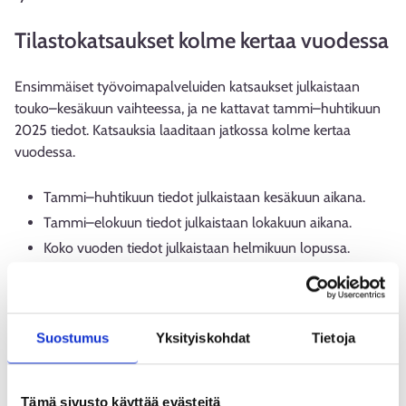
Tilastokatsaukset kolme kertaa vuodessa
Ensimmäiset työvoimapalveluiden katsaukset julkaistaan
touko–kesäkuun vaihteessa, ja ne kattavat tammi–huhtikuun
2025 tiedot. Katsauksia laaditaan jatkossa kolme kertaa
vuodessa.
Tammi–huhtikuun tiedot julkaistaan kesäkuun aikana.
Tammi–elokuun tiedot julkaistaan lokakuun aikana.
Koko vuoden tiedot julkaistaan helmikuun lopussa.
Tammi-huhtikuu 2026
Tammi-joulukuu 2025
Tammi-kesäkuu 2025
*
Suostumus
Yksityiskohdat
Tietoja
Tammi-huhtikuu 2025
* Vuonna 2025 poikkeuksellisesti tammi-kesäkuu yhteistyö-
Tämä sivusto käyttää evästeitä