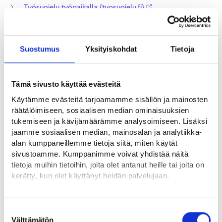
Työsuojelu työpaikalla (tyosuojelu.fi)⁠
Vakuutukset antavat turvaa tapaturmien
varalle
Suostumus
Yksityiskohdat
Tietoja
Vakuutus antaa sinulle turvaa sen varalle, että työntekijäsi
Tämä sivusto käyttää evästeitä
loukkaantuu työtapaturmassa tai työmatkalla tai sairastuu
ammattitautiin. Voit ottaa vakuutuksen haluamastasi
Käytämme evästeitä tarjoamamme sisällön ja mainosten
vahinkovakuutusyhtiöstä. Eri vakuutusyhtiöillä on erilaisia
räätälöimiseen, sosiaalisen median ominaisuuksien
käytäntöjä, joten vakuutuksen tarkka hinta vaihtelee. Jos
tukemiseen ja kävijämäärämme analysoimiseen. Lisäksi
jaamme sosiaalisen median, mainosalan ja analytiikka-
haluat, voit kilpailuttaa vakuutusyhtiöitä.
alan kumppaneillemme tietoja siitä, miten käytät
sivustoamme. Kumppanimme voivat yhdistää näitä
Työntekijöille otettavia pakollisia vakuutuksia ovat
tietoja muihin tietoihin, joita olet antanut heille tai joita on
työeläkevakuutus, työtapaturma- ja ammattitautivakuutus,
kerätty, kun olet käyttänyt heidän palvelujaan.
ryhmähenkivakuutus, työttömyysvakuutusmaksu ja
sairausvakuutusmaksu. Jos haluat, voit ottaa lisäksi myös
Löydät tietoa evästeiden käyttötarkoituksista
vapaaehtoisia vakuutuksia.
Yksityiskohdat-välilehdeltä.
Suostumuksen
Lue tarkemmin
Välttämätön
valinta