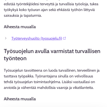
edistää työntekijöidesi terveyttä ja turvallisia työoloja, tukea
työkykyä koko työuran ajan sekä ehkäistä työhön liittyviä
sairauksia ja tapaturmia.
Aiheesta muualla
Työterveyshuolto (tyosuojelu.fi)⁠
Työsuojelun avulla varmistat turvallisen
työnteon
Työsuojelun tavoitteena on luoda turvallinen, terveellinen ja
tuottava työpaikka. Työnantajana sinulla on velvollisuus
tehdä työsuojelun toimintaohjelma. Lisäksi vastuullasi on
arvioida ja vähentää mahdollisia vaaroja ja vikatilanteita.
Aiheesta muualla