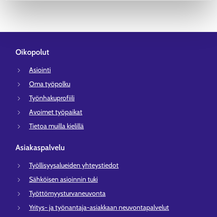
Oikopolut
Asiointi
Oma työpolku
Työnhakuprofiili
Avoimet työpaikat
Tietoa muilla kielillä
Asiakaspalvelu
Työllisyysalueiden yhteystiedot
Sähköisen asioinnin tuki
Työttömyysturvaneuvonta
Yritys- ja työnantaja-asiakkaan neuvontapalvelut