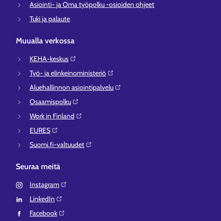
Asiointi- ja Oma työpolku -osioiden ohjeet
Tuki ja palaute
Muualla verkossa
KEHA-keskus⁠
Työ- ja elinkeinoministeriö⁠
Aluehallinnon asiointipalvelu⁠
Osaamispolku⁠
Work in Finland⁠
EURES⁠
Suomi.fi-valtuudet⁠
Seuraa meitä
Instagram⁠
LinkedIn⁠
Facebook⁠