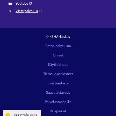
Youtube⁠
Viestipalvelu X⁠
© KEHA-keskus
Tietoa palvelusta
Ohjeet
Käyttöehdot
Tietosuojaselosteet
Evästeseloste
Saavutettavuus
Palveluntarjoajille
Rajapinnat
Kuuntele sivu