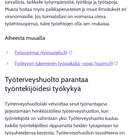
turvallista, tarkkaile työympäristöä, työtiloja ja työtapoja.
Muista hoitaa myös palkkaperusteiset ja muut ilmoitukset eri
viranomaisille. Jos toimialallasi on voimassa oleva
työehtosopimus, tulee työehtojen olla sen mukaisia.
Aiheesta muualla
Työsopimus (tyosuojelu.fi)⁠
Työkyvyn tukeminen työpaikalla -opas (suomi.fi)⁠
Työterveyshuolto parantaa
työntekijöidesi työkykyä
Työterveyshuoltolaki velvoittaa sinut työnantajana
järjestämään henkilöstöllesi työterveyshuollon, kun
työntekijöitä on vähintään yksi. Työterveyshuolto kuuluu
kaikille työntekijöillesi riippumatta heidän työajastaan tai
työsuhteidensa kestosta. Työterveyshuollon tavoitteena on