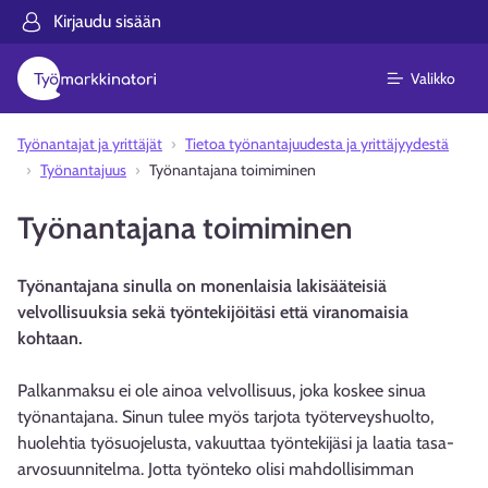
Kirjaudu sisään
Valikko
Työnantajat ja yrittäjät
Tietoa työnantajuudesta ja yrittäjyydestä
Työnantajuus
Työnantajana toimiminen
Työnantajana toimiminen
Työnantajana sinulla on monenlaisia lakisääteisiä
velvollisuuksia sekä työntekijöitäsi että viranomaisia
kohtaan.
Palkanmaksu ei ole ainoa velvollisuus, joka koskee sinua
työnantajana. Sinun tulee myös tarjota työterveyshuolto,
huolehtia työsuojelusta, vakuuttaa työntekijäsi ja laatia tasa-
arvosuunnitelma. Jotta työnteko olisi mahdollisimman