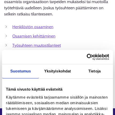
osaamista organisaatioon tarpeiden mukaiseksi tai muotoilla
työtehtäviä uudelleen. Joskus työsuhteen päättäminen on
selkein ratkaisu tilanteeseen.
Henkilöstön osaaminen
Osaamisen kehittäminen
Työsuhteen muutostilanteet
Aiheesta muualla
Työsuhteen päättyminen (tyosuojelu.fi)⁠
Suostumus
Yksityiskohdat
Tietoja
Päivitetty:
23.2.2026
Tämä sivusto käyttää evästeitä
Käytämme evästeitä tarjoamamme sisällön ja mainosten
räätälöimiseen, sosiaalisen median ominaisuuksien
tukemiseen ja kävijämäärämme analysoimiseen. Lisäksi
jaamme sosiaalisen median, mainosalan ja analytiikka-