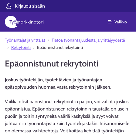
Kirjaudu sisään
Valikko
Työnantajat ja yrittäjät
Tietoa työnantajuudesta ja yrittäjyydestä
Rekrytointi
Epäonnistunut rekrytointi
Epäonnistunut rekrytointi
Joskus työntekijän, työtehtävien ja työnantajan
epäsopivuuden huomaa vasta rekrytoinnin jälkeen.
Vaikka olisit panostanut rekrytointiin paljon, voi valinta joskus
epäonnistua. Epäonnistuneen rekrytoinnin taustalla on usein
puolin ja toisin syntyneitä vääriä käsityksiä ja syyt voivat
johtua niin työnantajasta kuin työntekijästäkin. Irtisanomiselle
on olemassa vaihtoehtoja. Voit koittaa kehittää työntekijän