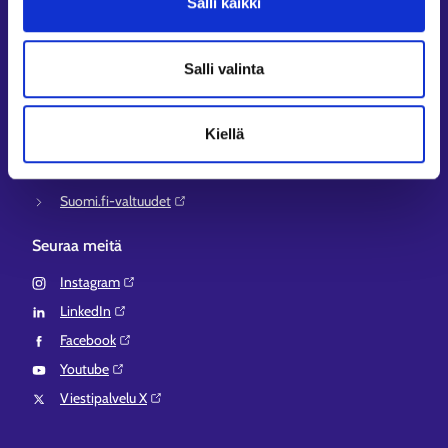
Salli kaikki
KEHA-keskus⁠
Työ- ja elinkeinoministeriö⁠
Salli valinta
Aluehallinnon asiointipalvelu⁠
Osaamispolku⁠
Kiellä
Work in Finland⁠
EURES⁠
Suomi.fi-valtuudet⁠
Seuraa meitä
Instagram⁠
LinkedIn⁠
Facebook⁠
Youtube⁠
Viestipalvelu X⁠