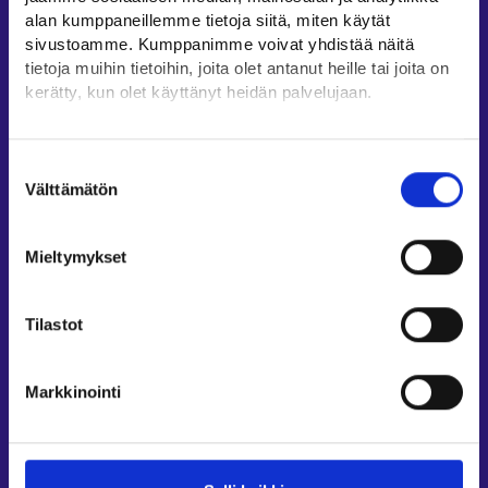
Oikopolut
alan kumppaneillemme tietoja siitä, miten käytät
sivustoamme. Kumppanimme voivat yhdistää näitä
Asiointi
tietoja muihin tietoihin, joita olet antanut heille tai joita on
Oma työpolku
kerätty, kun olet käyttänyt heidän palvelujaan.
Työnhakuprofiili
Löydät tietoa evästeiden käyttötarkoituksista
Avoimet työpaikat
Yksityiskohdat-välilehdeltä.
Suostumuksen
Tietoa muilla kielillä
Lue tarkemmin
Välttämätön
valinta
Evästeet
Asiakaspalvelu
Tietosuoja ja henkilötietojen käsittely
Mieltymykset
Työllisyysalueiden yhteystiedot
Sähköisen asioinnin tuki
Tilastot
Työttömyysturvaneuvonta
Yritys- ja työnantaja-asiakkaan neuvontapalvelut
Markkinointi
Asiointi- ja Oma työpolku -osioiden ohjeet
Tuki ja palaute
Muualla verkossa