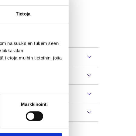
Tietoja
sa
www.keha-julkaisut.fi
telmän tilanteen kehityksestä.
 ominaisuuksien tukemiseen
tiikka-alan
ietoja muihin tietoihin, joita
Markkinointi