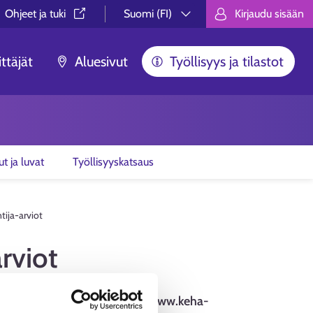
Ohjeet ja tuki⁠
Suomi (FI)
Kirjaudu sisään
Valitse kieli.
Välj språk.
Choose lan
ttäjät
Aluesivut
Työllisyys ja tilastot
ut ja luvat
Työllisyyskatsaus
tija-arviot
rviot
esta julkaistaan osoitteessa www.keha-