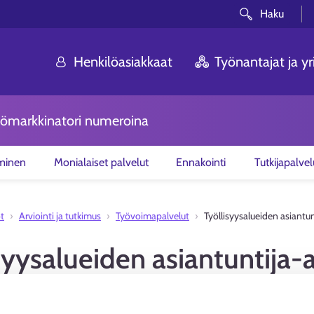
Haku
Henkilöasiakkaat
Työnantajat ja yri
ömarkkinatori numeroina
minen
Monialaiset palvelut
Ennakointi
Tutkijapalvel
ot
Arviointi ja tutkimus
Työvoimapalvelut
Työllisyysalueiden asiantun
syysalueiden asiantuntija-a
n asiantuntija-arviot työvoimapalveluiden tuloksellisuud