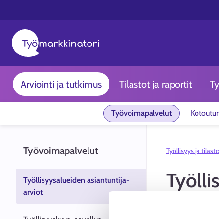
Arviointi ja tutkimus
Tilastot ja raportit
Ty
Työvoimapalvelut
Kotoutu
Työvoimapalvelut
Työllisyys ja tilast
Työlli
Työllisyysalueiden asiantuntija-
arviot
KEHA-keskukse