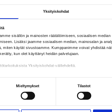
Yksityiskohdat
jemmat arviot vuodelta 2025 on julkaistu 22.-23.4.2026 osoittees
itä
tokatsauksia on julkaistu jo vuoden 2025 aikana uuden palvelujärjes
mme sisällön ja mainosten räätälöimiseen, sosiaalisen median
iseen. Lisäksi jaamme sosiaalisen median, mainosalan ja analy
a-arvioiden sisällöt
, miten käytät sivustoamme. Kumppanimme voivat yhdistää näitä t
n kerätty, kun olet käyttänyt heidän palvelujaan.
ja-arvioiden tietopohja
tötarkoituksista Yksityiskohdat-välilehdeltä.
 vastuuhenkilöt KEHA-keskuksessa
n käsittely
Mieltymykset
Tilastot
lkaistut asiantuntija-arviot
026