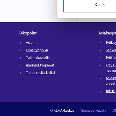
Kiellä
Oikopolut
Asiakaspa
Asiointi
Työlli
Oma työpolku
Sähköi
Työnhakuprofiili
Tyött
Avoimet työpaikat
Yritys
neuvon
Tietoa muilla kielillä
Asioin
ohjeet
Tuki ja
© KEHA-keskus
Tietoa palvelusta
Oh