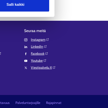
Salli kaikki
Seuraa meitä
Instagram⁠
LinkedIn⁠
Facebook⁠
Youtube⁠
Viestipalvelu X⁠
ttavuus
Palveluntarjoajille
Rajapinnat