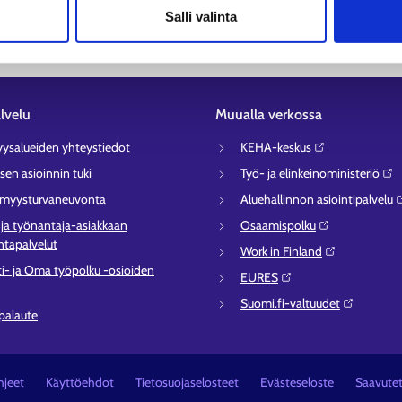
Salli valinta
lvelu
Muualla verkossa
syysalueiden yhteystiedot
KEHA-keskus⁠
sen asioinnin tuki
Työ- ja elinkeinoministeriö⁠
ömyysturvaneuvonta
Aluehallinnon asiointipalvelu⁠
- ja työnantaja-asiakkaan
Osaamispolku⁠
tapalvelut
Work in Finland⁠
ti- ja Oma työpolku -osioiden
EURES⁠
Suomi.fi-valtuudet⁠
 palaute
jeet
Käyttöehdot
Tietosuojaselosteet
Evästeseloste
Saavute