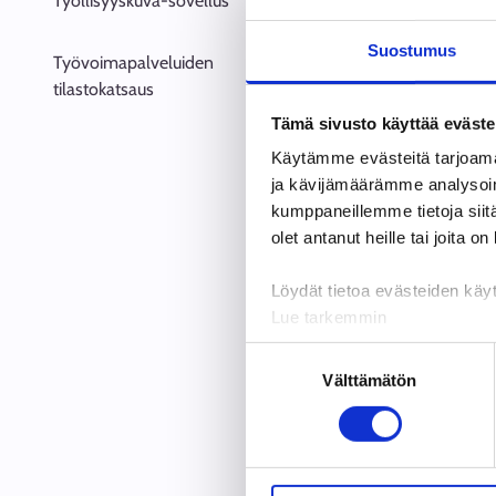
Työllisyyskuva-sovellus
julkaisut.fi.
Suostumus
Työvoimapalveluiden
Ensimmäiset laa
tilastokatsaus
Tämä sivusto käyttää eväste
Lyhyempiä tilas
Käytämme evästeitä tarjoama
ja kävijämäärämme analysoim
Asiantuntij
kumppaneillemme tietoja siitä
olet antanut heille tai joita o
Asiantunti
Löydät tietoa evästeiden käyt
Lue tarkemmin
Arvioinnin
Evästeet
Suostumuksen
Tietosuoja ja henkilötietoje
Välttämätön
valinta
Aiemmin ju
Päivitetty:
24.4.2