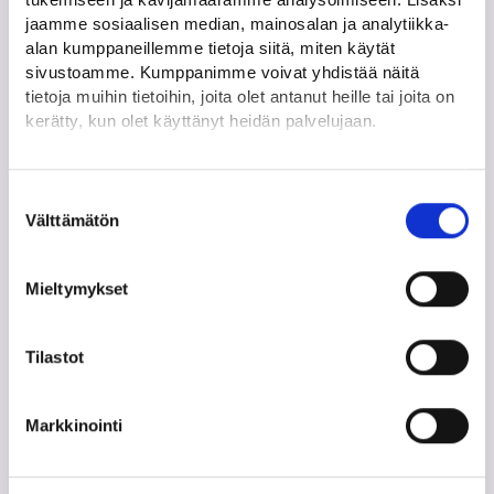
Olen kiinnostunut itseni työllistämisestä
jaamme sosiaalisen median, mainosalan ja analytiikka-
alan kumppaneillemme tietoja siitä, miten käytät
sivustoamme. Kumppanimme voivat yhdistää näitä
tietoja muihin tietoihin, joita olet antanut heille tai joita on
Yrityksen perustaminen kiinnostaa
kerätty, kun olet käyttänyt heidän palvelujaan.
minua
Löydät tietoa evästeiden käyttötarkoituksista
Yksityiskohdat-välilehdeltä.
Suostumuksen
Lue tarkemmin
Välttämätön
valinta
Haluan opiskella
Evästeet
Tietosuoja ja henkilötietojen käsittely
Mieltymykset
Olen palaamassa työelämään
Tilastot
Markkinointi
Minut on lomautettu