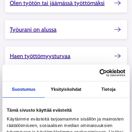
Olen työtön tai jäämässä työttömäksi
Työurani on alussa
Haen työttömyysturvaa
Haluan muutosta työelämääni
Suostumus
Yksityiskohdat
Tietoja
Työttömyyteni on jatkunut pitkään
Tämä sivusto käyttää evästeitä
Käytämme evästeitä tarjoamamme sisällön ja mainosten
räätälöimiseen, sosiaalisen median ominaisuuksien
tukemiseen ja kävijämäärämme analysoimiseen. Lisäksi