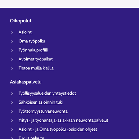
Oikopolut
Asiointi
Oma työpolku
Työnhakuprofiili
Avoimet työpaikat
Tietoa muilla kielillä
Asiakaspalvelu
Työllisyysalueiden yhteystiedot
Sähköisen asioinnin tuki
Työttömyysturvaneuvonta
Yritys- ja työnantaja-asiakkaan neuvontapalvelut
Asiointi- ja Oma työpolku -osioiden ohjeet
Tuki ja palaute