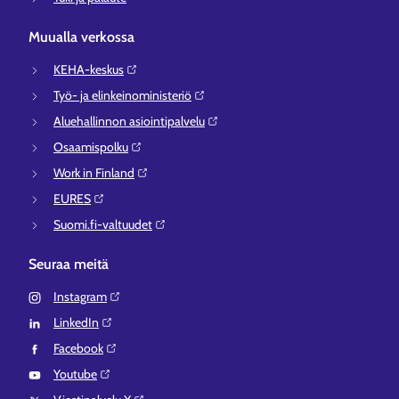
Muualla verkossa
KEHA-keskus⁠
Työ- ja elinkeinoministeriö⁠
Aluehallinnon asiointipalvelu⁠
Osaamispolku⁠
Work in Finland⁠
EURES⁠
Suomi.fi-valtuudet⁠
Seuraa meitä
Instagram⁠
LinkedIn⁠
Facebook⁠
Youtube⁠