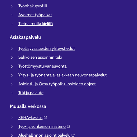
Työnhakuprofiili
Avoimet työpaikat
Tietoa muilla kielillä
Asiakaspalvelu
Työllisyysalueiden yhteystiedot
Sähköisen asioinnin tuki
Työttömyysturvaneuvonta
Yritys- ja työnantaja-asiakkaan neuvontapalvelut
Asiointi- ja Oma työpolku -osioiden ohjeet
Tuki ja palaute
Muualla verkossa
KEHA-keskus⁠
Työ- ja elinkeinoministeriö⁠
Aluehallinnon asiointipalvelu⁠