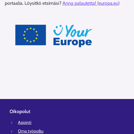
portaalia. Löysitkö etsimäsi?
Anna palautetta! (europa.eu)
Oikopolut
Asiointi
Oma työpolku