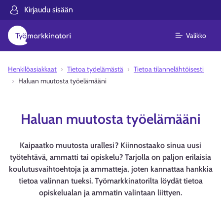
Kirjaudu sisään
Valikko
Henkilöasiakkaat
Tietoa työelämästä
Tietoa tilannelähtöisesti
Haluan muutosta työelämääni
Haluan muutosta työelämääni
Kaipaatko muutosta urallesi? Kiinnostaako sinua uusi
työtehtävä, ammatti tai opiskelu? Tarjolla on paljon erilaisia
koulutusvaihtoehtoja ja ammatteja, joten kannattaa hankkia
tietoa valinnan tueksi. Työmarkkinatorilta löydät tietoa
opiskelualan ja ammatin valintaan liittyen.