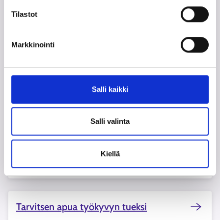
Tilastot
Yrityksen perustaminen kiinnostaa
minua
Markkinointi
Haluan opiskella
Salli kaikki
Olen palaamassa työelämään
Salli valinta
Kiellä
Minut on lomautettu
Tarvitsen apua työkyvyn tueksi