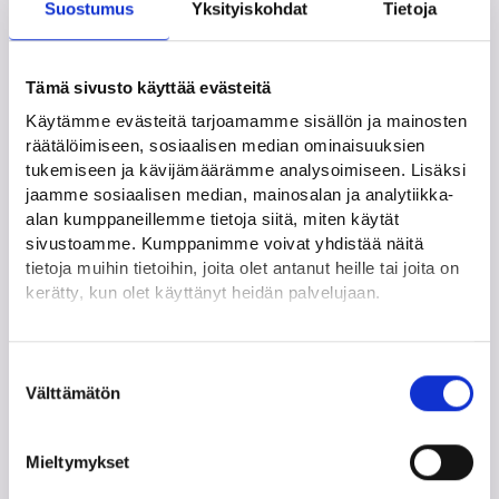
Suostumus
Yksityiskohdat
Tietoja
Työurani on alussa
Tämä sivusto käyttää evästeitä
Käytämme evästeitä tarjoamamme sisällön ja mainosten
Haen työttömyysturvaa
räätälöimiseen, sosiaalisen median ominaisuuksien
tukemiseen ja kävijämäärämme analysoimiseen. Lisäksi
jaamme sosiaalisen median, mainosalan ja analytiikka-
alan kumppaneillemme tietoja siitä, miten käytät
Haluan muutosta työelämääni
sivustoamme. Kumppanimme voivat yhdistää näitä
tietoja muihin tietoihin, joita olet antanut heille tai joita on
kerätty, kun olet käyttänyt heidän palvelujaan.
Löydät tietoa evästeiden käyttötarkoituksista
Työttömyyteni on jatkunut pitkään
Yksityiskohdat-välilehdeltä.
Suostumuksen
Lue tarkemmin
Välttämätön
valinta
Evästeet
Tietosuoja ja henkilötietojen käsittely
Olen kiinnostunut itseni työllistämisestä
Mieltymykset