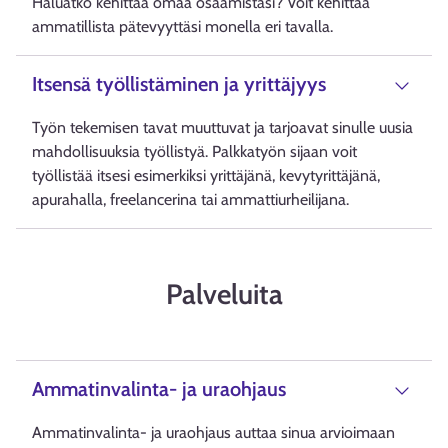
Haluatko kehittää omaa osaamistasi? Voit kehittää
ammatillista pätevyyttäsi monella eri tavalla.
Itsensä työllistäminen ja yrittäjyys
Työn tekemisen tavat muuttuvat ja tarjoavat sinulle uusia
mahdollisuuksia työllistyä. Palkkatyön sijaan voit
työllistää itsesi esimerkiksi yrittäjänä, kevytyrittäjänä,
apurahalla, freelancerina tai ammattiurheilijana.
Palveluita
Ammatinvalinta- ja uraohjaus
Ammatinvalinta- ja uraohjaus auttaa sinua arvioimaan