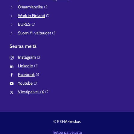
Osaamispolku⁠
Work in Finland⁠
EURES⁠
Suomi.fi-valtuudet⁠
Seuraa meitä
Instagram⁠
LinkedIn⁠
Facebook⁠
Youtube⁠
Viestipalvelu X⁠
© KEHA-keskus
Tietoa palvelusta