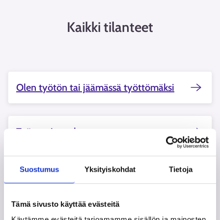
Kaikki tilanteet
Olen työtön tai jäämässä työttömäksi
Työurani on alussa
Suostumus
Yksityiskohdat
Tietoja
Haen työttömyysturvaa
Tämä sivusto käyttää evästeitä
Haluan muutosta työelämääni
Käytämme evästeitä tarjoamamme sisällön ja mainosten