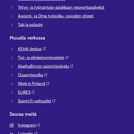
Yritys- ja työnantaja-asiakkaan neuvontapalvelut
Asiointi- ja Oma työpolku -osioiden ohjeet
Tuki ja palaute
Muualla verkossa
KEHA-keskus⁠
Työ- ja elinkeinoministeriö⁠
Aluehallinnon asiointipalvelu⁠
Osaamispolku⁠
Work in Finland⁠
EURES⁠
Suomi.fi-valtuudet⁠
Seuraa meitä
Instagram⁠
LinkedIn⁠