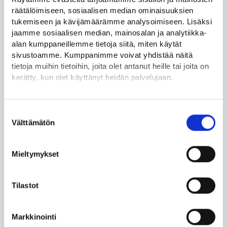
räätälöimiseen, sosiaalisen median ominaisuuksien
tukemiseen ja kävijämäärämme analysoimiseen. Lisäksi
jaamme sosiaalisen median, mainosalan ja analytiikka-
Työttömyyteni on jatkunut pitkään
alan kumppaneillemme tietoja siitä, miten käytät
sivustoamme. Kumppanimme voivat yhdistää näitä
tietoja muihin tietoihin, joita olet antanut heille tai joita on
kerätty, kun olet käyttänyt heidän palvelujaan.
Olen kiinnostunut itseni työllistämisestä
Löydät tietoa evästeiden käyttötarkoituksista
Yksityiskohdat-välilehdeltä.
Suostumuksen
Lue tarkemmin
Välttämätön
valinta
Evästeet
Yrityksen perustaminen kiinnostaa
Tietosuoja ja henkilötietojen käsittely
minua
Mieltymykset
Tilastot
Haluan opiskella
Markkinointi