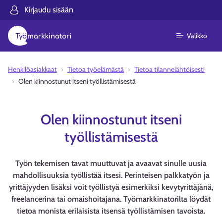
Kirjaudu sisään
Valikko
Henkilöasiakkaat
Tietoa työelämästä
Tietoa tilannelähtöisesti
Olen kiinnostunut itseni työllistämisestä
Olen kiinnostunut itseni
työllistämisestä
Työn tekemisen tavat muuttuvat ja avaavat sinulle uusia
mahdollisuuksia työllistää itsesi. Perinteisen palkkatyön ja
yrittäjyyden lisäksi voit työllistyä esimerkiksi kevytyrittäjänä,
freelancerina tai omaishoitajana. Työmarkkinatorilta löydät
tietoa monista erilaisista itsensä työllistämisen tavoista.