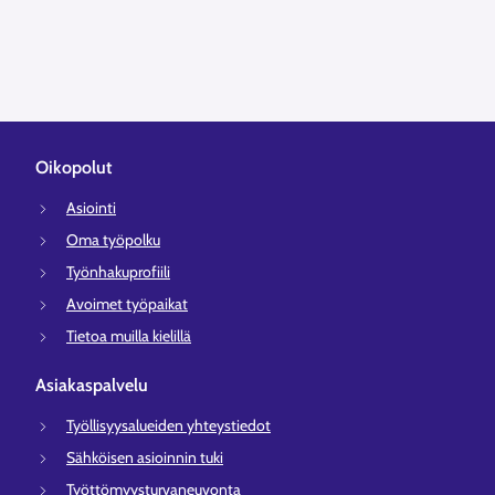
Oikopolut
Asiointi
Oma työpolku
Työnhakuprofiili
Avoimet työpaikat
Tietoa muilla kielillä
Asiakaspalvelu
Työllisyysalueiden yhteystiedot
Sähköisen asioinnin tuki
Työttömyysturvaneuvonta