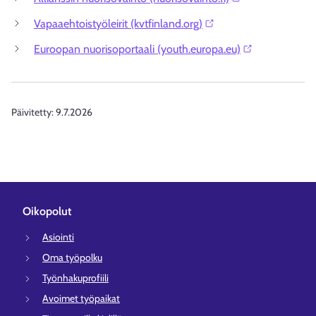
Vapaaehtoistyöleirit (kvtfinland.org)⁠
Euroopan nuorisoportaali (youth.europa.eu)⁠
Päivitetty:
9.7.2026
Oikopolut
Asiointi
Oma työpolku
Työnhakuprofiili
Avoimet työpaikat