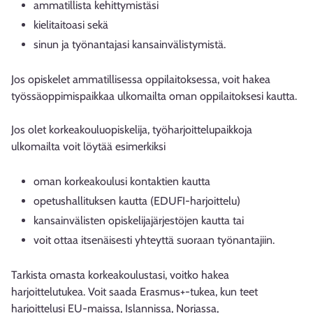
ammatillista kehittymistäsi
kielitaitoasi sekä
sinun ja työnantajasi kansainvälistymistä.
Jos opiskelet ammatillisessa oppilaitoksessa, voit hakea
työssäoppimispaikkaa ulkomailta oman oppilaitoksesi kautta.
Jos olet korkeakouluopiskelija, työharjoittelupaikkoja
ulkomailta voit löytää esimerkiksi
oman korkeakoulusi kontaktien kautta
opetushallituksen kautta (EDUFI-harjoittelu)
kansainvälisten opiskelijajärjestöjen kautta tai
voit ottaa itsenäisesti yhteyttä suoraan työnantajiin.
Tarkista omasta korkeakoulustasi, voitko hakea
harjoittelutukea. Voit saada Erasmus+-tukea, kun teet
harjoittelusi EU-maissa, Islannissa, Norjassa,