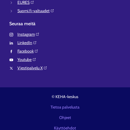
EURES⁠
Suomi.fi-valtuudet⁠
Seuraa meitä
Instagram⁠
LinkedIn⁠
Facebook⁠
Youtube⁠
Viestipalvelu X⁠
© KEHA-keskus
Tietoa palvelusta
Ohjeet
Käyttöehdot