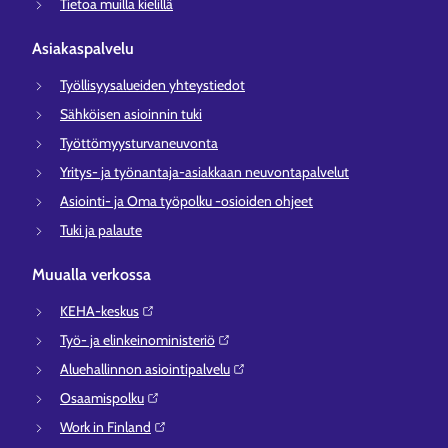
Tietoa muilla kielillä
Asiakaspalvelu
Työllisyysalueiden yhteystiedot
Sähköisen asioinnin tuki
Työttömyysturvaneuvonta
Yritys- ja työnantaja-asiakkaan neuvontapalvelut
Asiointi- ja Oma työpolku -osioiden ohjeet
Tuki ja palaute
Muualla verkossa
KEHA-keskus⁠
Työ- ja elinkeinoministeriö⁠
Aluehallinnon asiointipalvelu⁠
Osaamispolku⁠
Work in Finland⁠