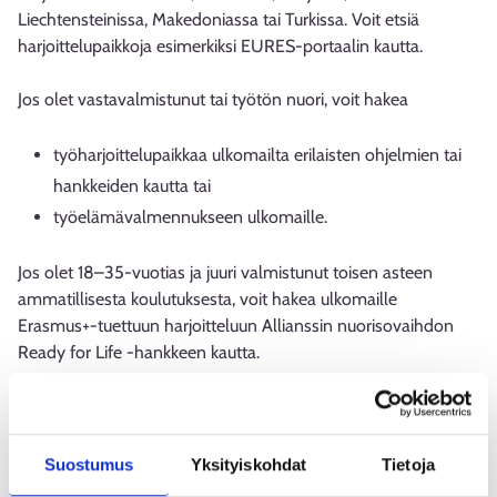
Liechtensteinissa, Makedoniassa tai Turkissa. Voit etsiä
harjoittelupaikkoja esimerkiksi EURES-portaalin kautta.
Jos olet vastavalmistunut tai työtön nuori, voit hakea
työharjoittelupaikkaa ulkomailta erilaisten ohjelmien tai
hankkeiden kautta tai
työelämävalmennukseen ulkomaille.
Jos olet 18–35-vuotias ja juuri valmistunut toisen asteen
ammatillisesta koulutuksesta, voit hakea ulkomaille
Erasmus+-tuettuun harjoitteluun Allianssin nuorisovaihdon
Ready for Life -hankkeen kautta.
Jos opiskelet korkeakoulussa tai valmistumisestasi on kulunut
enintään vuosi, voit hakea Opetushallituksen kautta EDUFI-
harjoittelupaikkoja. EDUFI-harjoittelu tukee opintojasi ja
Suostumus
Yksityiskohdat
Tietoja
kasvattaa ammattitaitoasi. Saat Opetushallitukselta myös