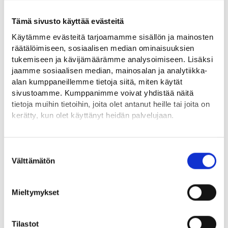
apurahan harjoitteluasi varten.
Tämä sivusto käyttää evästeitä
Aiheesta muualla
Käytämme evästeitä tarjoamamme sisällön ja mainosten
räätälöimiseen, sosiaalisen median ominaisuuksien
Työkokemusta Euroopasta (nuorisovaihto.fi)⁠
tukemiseen ja kävijämäärämme analysoimiseen. Lisäksi
jaamme sosiaalisen median, mainosalan ja analytiikka-
EDUFI-harjoittelu korkeakouluopiskelijoille ja
alan kumppaneillemme tietoja siitä, miten käytät
vastavalmistuneille (oph.fi)⁠
sivustoamme. Kumppanimme voivat yhdistää näitä
tietoja muihin tietoihin, joita olet antanut heille tai joita on
EURES-portaali (europa.eu)⁠
kerätty, kun olet käyttänyt heidän palvelujaan.
Vapaaehtoistyö ulkomailla
Löydät tietoa evästeiden käyttötarkoituksista
Yksityiskohdat-välilehdeltä.
Suostumuksen
Jos pidät välivuotta, pitkäaikainen vapaaehtoistyö voi olla
Lue tarkemmin
Välttämätön
valinta
Evästeet
sinulle sopiva vaihtoehto. Yleensä vapaaehtoistyöjaksosta
Tietosuoja ja henkilötietojen käsittely
aiheutuu joitakin kuluja, jotka on hoidettava itse.
Mieltymykset
Eurooppalainen vapaaehtoistyö tarjoaa mahdollisuuden
myös EU-tuettuun pitempiaikaiseen vapaaehtoistyöhön 17–
30-vuotiaille eurooppalaisille nuorille.
Tilastot