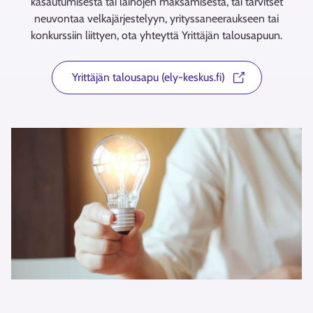
kasautumisesta tai lainojen maksamisesta, tai tarvitset
neuvontaa velkajärjestelyyn, yrityssaneeraukseen tai
konkurssiin liittyen, ota yhteyttä Yrittäjän talousapuun.
Yrittäjän talousapu (ely-keskus.fi)