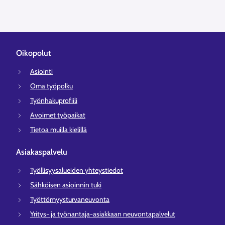
Oikopolut
Asiointi
Oma työpolku
Työnhakuprofiili
Avoimet työpaikat
Tietoa muilla kielillä
Asiakaspalvelu
Työllisyysalueiden yhteystiedot
Sähköisen asioinnin tuki
Työttömyysturvaneuvonta
Yritys- ja työnantaja-asiakkaan neuvontapalvelut