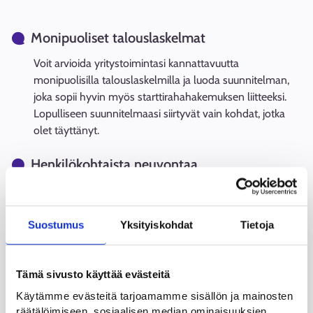
Monipuoliset talouslaskelmat
Voit arvioida yritystoimintasi kannattavuutta
monipuolisilla talouslaskelmilla ja luoda suunnitelman,
joka sopii hyvin myös starttirahahakemuksen liitteeksi.
Lopulliseen suunnitelmaasi siirtyvät vain kohdat, jotka
olet täyttänyt.
Henkilökohtaista neuvontaa
Kun tarvitset henkilökohtaista ohjausta,
yritysneuvojaverkostomme maksuttomat palvelut ovat
tukenasi yrittäjyyden eri tilanteissa. Löydät Yritys-
Suostumus
Yksityiskohdat
Tietoja
Suomen ja seudullisten neuvontapalveluiden, kuten
uusyrityskeskusten, yhteystietoja sivun alalaidasta.
Tämä sivusto käyttää evästeitä
Käytämme evästeitä tarjoamamme sisällön ja mainosten
räätälöimiseen, sosiaalisen median ominaisuuksien