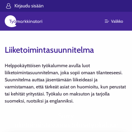
Kirjaudu sisään
Valikko
Liiketoimintasuunnitelma
Helppokäyttöisen työkalumme avulla luot
liiketoimintasuunnitelman, joka sopii omaan tilanteeseesi.
Suunnitelma auttaa jäsentämään liikeideasi ja
varmistamaan, että tärkeät asiat on huomioitu, kun perustat
tai kehität yritystäsi. Työkalu on maksuton ja tarjolla
suomeksi, ruotsiksi ja englanniksi.
Siirry
liiketoimintasuunnitelmatyökaluun