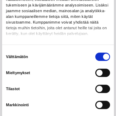
tukemiseen ja kävijämäärämme analysoimiseen. Lisäksi
jaamme sosiaalisen median, mainosalan ja analytiikka-
Anna palautetta
alan kumppaneillemme tietoja siitä, miten käytät
sivustoamme. Kumppanimme voivat yhdistää näitä
tietoja muihin tietoihin, joita olet antanut heille tai joita on
Kerro mielipiteesti työkalusta, lähetä meille kehitysehdotuksia
kerätty, kun olet käyttänyt heidän palvelujaan.
tai ilmoita havaitsemastasi virheestä tai ongelmasta.
Löydät tietoa evästeiden käyttötarkoituksista
Yksityiskohdat-välilehdeltä.
Palautelomake (webropol.com)
Suostumuksen
Lue tarkemmin
Välttämätön
valinta
Evästeet
Tietosuoja ja henkilötietojen käsittely
Mieltymykset
Tehty yhteistyössä
Tilastot
Työmarkkinatorin liiketoimintasuunnitelmatyökalun
omistaa työ- ja elinkeinoministeriö ja sen toteutuksesta
Markkinointi
vastaa KEHA-keskus. Työkalun sisältöä on kehitetty
yhteistyössä Yritys-Suomi-puhelinpalvelun, seudullisten