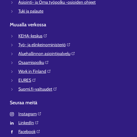
Asiointi- ja Oma työpolku -osioiden ohjeet
Tuki ja palaute
Muualla verkossa
KEHA-keskus⁠
Työ- ja elinkeinoministeriö⁠
Aluehallinnon asiointipalvelu⁠
Osaamispolku⁠
Work in Finland⁠
EURES⁠
Suomi.fi-valtuudet⁠
Seuraa meitä
Instagram⁠
LinkedIn⁠
Facebook⁠