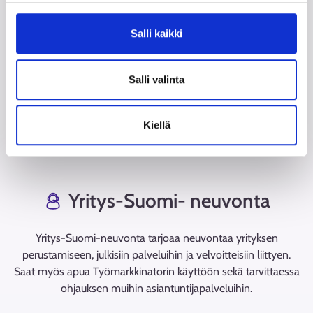
yritystoimijoiden, Uusyrityskeskus ry:n, alueellisten
uusyrityskeskusten, Arvoliiton, Yhteiskunnallisten
Salli kaikki
yritysten osaamiskeskuksen sekä ELY-keskusten ja
julkisten työ- ja elinkeinopalveluiden
yritysasiantuntijoiden kanssa.
Salli valinta
Kiellä
Yritys-Suomi- neuvonta
Yritys-Suomi-neuvonta tarjoaa neuvontaa yrityksen
perustamiseen, julkisiin palveluihin ja velvoitteisiin liittyen.
Saat myös apua Työmarkkinatorin käyttöön sekä tarvittaessa
ohjauksen muihin asiantuntijapalveluihin.