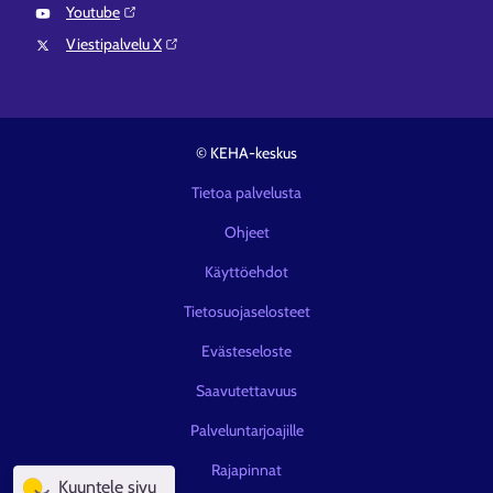
Youtube⁠
Viestipalvelu X⁠
© KEHA-keskus
Tietoa palvelusta
Ohjeet
Käyttöehdot
Tietosuojaselosteet
Evästeseloste
Saavutettavuus
Palveluntarjoajille
Rajapinnat
Kuuntele sivu