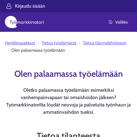
Kirjaudu sisään
Valikko
Henkilöasiakkaat
Tietoa työelämästä
Tietoa tilannelähtöisesti
Olen palaamassa työelämään
Olen palaamassa työelämään
Oletko palaamassa työelämään esimerkiksi
vanhempainvapaan tai omaishoidon jälkeen?
Työmarkkinatorilta löydät neuvoja ja palveluita työnhaun ja
ammatinvaihdon tueksi.
Tietoa tilanteesta