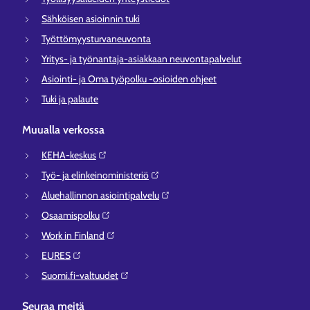
Sähköisen asioinnin tuki
Työttömyysturvaneuvonta
Yritys- ja työnantaja-asiakkaan neuvontapalvelut
Asiointi- ja Oma työpolku -osioiden ohjeet
Tuki ja palaute
Muualla verkossa
KEHA-keskus⁠
Työ- ja elinkeinoministeriö⁠
Aluehallinnon asiointipalvelu⁠
Osaamispolku⁠
Work in Finland⁠
EURES⁠
Suomi.fi-valtuudet⁠
Seuraa meitä