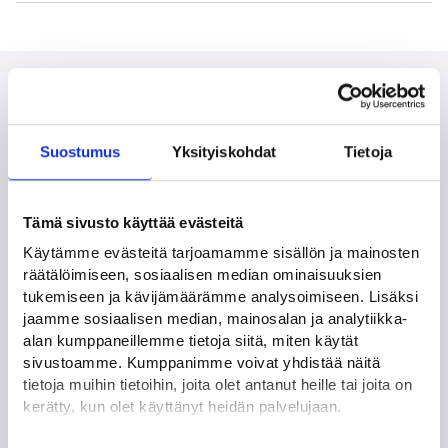
Kaikki tilanteet
Suostumus
Yksityiskohdat
Tietoja
Tämä sivusto käyttää evästeitä
Olen työtön tai jäämässä työttömäksi
Käytämme evästeitä tarjoamamme sisällön ja mainosten
räätälöimiseen, sosiaalisen median ominaisuuksien
tukemiseen ja kävijämäärämme analysoimiseen. Lisäksi
jaamme sosiaalisen median, mainosalan ja analytiikka-
Työurani on alussa
alan kumppaneillemme tietoja siitä, miten käytät
sivustoamme. Kumppanimme voivat yhdistää näitä
tietoja muihin tietoihin, joita olet antanut heille tai joita on
kerätty, kun olet käyttänyt heidän palvelujaan.
Haen työttömyysturvaa