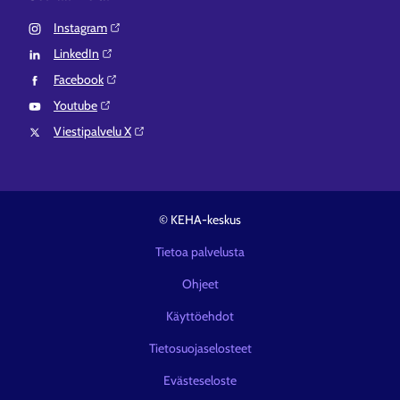
Instagram⁠
LinkedIn⁠
Facebook⁠
Youtube⁠
Viestipalvelu X⁠
© KEHA-keskus
Tietoa palvelusta
Ohjeet
Käyttöehdot
Tietosuojaselosteet
Evästeseloste