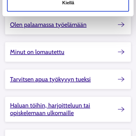
Kiellä
Olen palaamassa työelämään
Minut on lomautettu
Tarvitsen apua työkyvyn tueksi
Haluan töihin, harjoitteluun tai
opiskelemaan ulkomaille