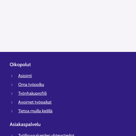
Oikopolut
Asiointi
Oma työpolku
Työnhakuprofiili
Avoimet työpaikat
Tietoa muilla kielillä
Asiakaspalvelu
Työllisyysalueiden yhteystiedot