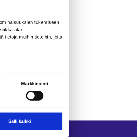
Palvelut-sivulta
.
 ominaisuuksien tukemiseen
tiikka-alan
ietoja muihin tietoihin, joita
Markkinointi
Salli kaikki
Seuraa meitä