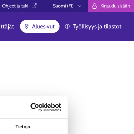
Ohjeet ja tuki⁠
Suomi (FI)
Kirjaudu sisään
Valitse kieli.
Välj språk.
Choose lan
ttäjät
Aluesivut
Työllisyys ja tilastot
ua ei löytynyt.
äästä, ei syystä tai toisesta
Tietoja