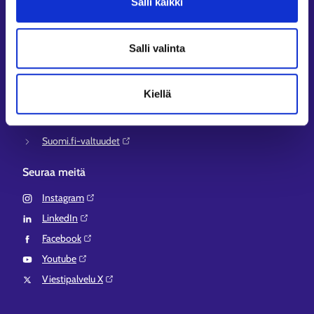
Salli kaikki
KEHA-keskus⁠
Työ- ja elinkeinoministeriö⁠
Salli valinta
Aluehallinnon asiointipalvelu⁠
Osaamispolku⁠
Kiellä
Work in Finland⁠
EURES⁠
Suomi.fi-valtuudet⁠
Seuraa meitä
Instagram⁠
LinkedIn⁠
Facebook⁠
Youtube⁠
Viestipalvelu X⁠