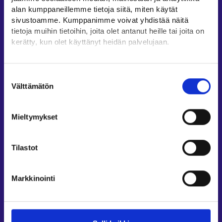
Oikopolut
alan kumppaneillemme tietoja siitä, miten käytät
sivustoamme. Kumppanimme voivat yhdistää näitä
Asiointi
tietoja muihin tietoihin, joita olet antanut heille tai joita on
Oma työpolku
kerätty, kun olet käyttänyt heidän palvelujaan.
Työnhakuprofiili
Löydät tietoa evästeiden käyttötarkoituksista
Avoimet työpaikat
Yksityiskohdat-välilehdeltä.
Suostumuksen
Tietoa muilla kielillä
Lue tarkemmin
Välttämätön
valinta
Evästeet
Asiakaspalvelu
Tietosuoja ja henkilötietojen käsittely
Mieltymykset
Työllisyysalueiden yhteystiedot
Sähköisen asioinnin tuki
Tilastot
Työttömyysturvaneuvonta
Yritys- ja työnantaja-asiakkaan neuvontapalvelut
Markkinointi
Asiointi- ja Oma työpolku -osioiden ohjeet
Tuki ja palaute
Muualla verkossa