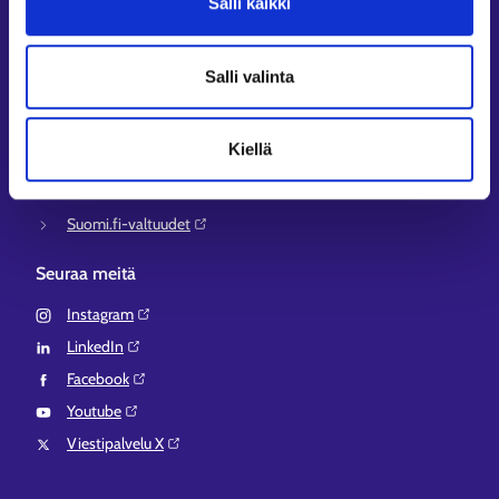
Salli kaikki
KEHA-keskus⁠
Työ- ja elinkeinoministeriö⁠
Salli valinta
Aluehallinnon asiointipalvelu⁠
Osaamispolku⁠
Kiellä
Work in Finland⁠
EURES⁠
Suomi.fi-valtuudet⁠
Seuraa meitä
Instagram⁠
LinkedIn⁠
Facebook⁠
Youtube⁠
Viestipalvelu X⁠