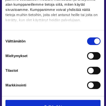
Oikopolut
alan kumppaneillemme tietoja siitä, miten käytät
sivustoamme. Kumppanimme voivat yhdistää näitä
Asiointi
tietoja muihin tietoihin, joita olet antanut heille tai joita on
Oma työpolku
kerätty, kun olet käyttänyt heidän palvelujaan.
Työnhakuprofiili
Löydät tietoa evästeiden käyttötarkoituksista
Avoimet työpaikat
Yksityiskohdat-välilehdeltä.
Suostumuksen
Tietoa muilla kielillä
Lue tarkemmin
Välttämätön
valinta
Evästeet
Asiakaspalvelu
Tietosuoja ja henkilötietojen käsittely
Mieltymykset
Työllisyysalueiden yhteystiedot
Sähköisen asioinnin tuki
Tilastot
Työttömyysturvaneuvonta
Yritys- ja työnantaja-asiakkaan neuvontapalvelut
Markkinointi
Asiointi- ja Oma työpolku -osioiden ohjeet
Tuki ja palaute
Muualla verkossa