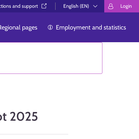
ctions and support⁠
English (EN)
Login
Valitse kieli.
Välj språk.
Choos
Regional pages
Employment and statistics
ot 2025