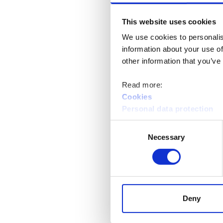
This website uses cookies
We use cookies to personalis
information about your use of
other information that you’ve
Read more:
Cookies
Personal data protection
Avoimen AMK:n syksy tarjoaa runsa
Consent
ovat avoimia kaikille opiskelusta k
Necessary
Selection
tai valita osaamiskokonaisuuden 
Lue lisää
Deny
Lisätietoa koulutuksista ja ilmoitt