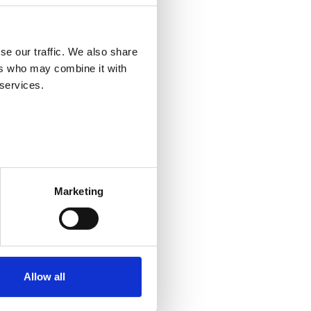
se our traffic. We also share
ers who may combine it with
 services.
loin, kun itsellesi sopii! Opinnot
ellesi sopivia yksittäisiä opintoja
Marketing
Allow all