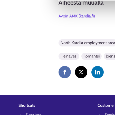
Aiheesta muualla
Avoin AMK (karelia.fi)
North Karelia employment are
Heinävesi
Ilomantsi
Joen
Shortcuts
Customer 
E-services
Employ