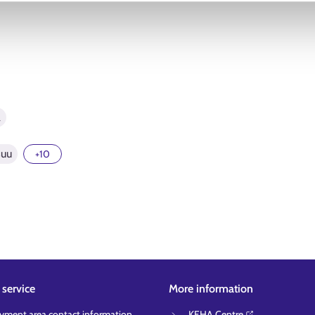
a
suu
+10
service
More information
ment area contact information
KEHA Centre⁠