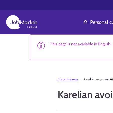
Personal 
This page is not available in English.
Current issues
Karelian avoimen A
Karelian av