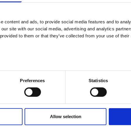
e content and ads, to provide social media features and to analy
 our site with our social media, advertising and analytics partn
 provided to them or that they’ve collected from your use of their
asti kiinnostavia opintoja verkko-opintoina, joten voit opiskella sil
iinnostuneille ilman pohjakoulutus- tai ikävaatimuksia. Voit valita its
Preferences
Statistics
sinua kiinnostavasta teemasta.
Allow selection
autumisesta (karelia.fi)