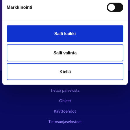
Seuraa meitä
Markkinointi
Instagram⁠
LinkedIn⁠
Salli kaikki
Facebook⁠
Youtube⁠
Viestipalvelu X⁠
Salli valinta
Kiellä
© KEHA-keskus
Tietoa palvelusta
Ohjeet
Käyttöehdot
Tietosuojaselosteet