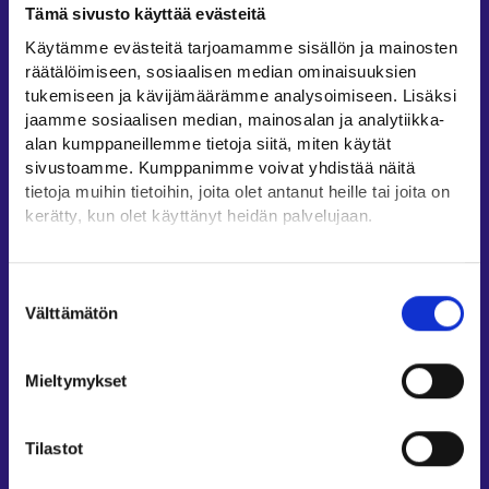
Tämä sivusto käyttää evästeitä
Työllisyysalueiden yhteystiedot
Käytämme evästeitä tarjoamamme sisällön ja mainosten
Sähköisen asioinnin tuki
räätälöimiseen, sosiaalisen median ominaisuuksien
Työttömyysturvaneuvonta
tukemiseen ja kävijämäärämme analysoimiseen. Lisäksi
jaamme sosiaalisen median, mainosalan ja analytiikka-
Yritys- ja työnantaja-asiakkaan neuvontapalvelut
alan kumppaneillemme tietoja siitä, miten käytät
Asiointi- ja Oma työpolku -osioiden ohjeet
sivustoamme. Kumppanimme voivat yhdistää näitä
Tuki ja palaute
tietoja muihin tietoihin, joita olet antanut heille tai joita on
kerätty, kun olet käyttänyt heidän palvelujaan.
Muualla verkossa
Löydät tietoa evästeiden käyttötarkoituksista
KEHA-keskus⁠
Yksityiskohdat-välilehdeltä.
Suostumuksen
Työ- ja elinkeinoministeriö⁠
Lue tarkemmin
Välttämätön
valinta
Evästeet
Aluehallinnon asiointipalvelu⁠
Tietosuoja ja henkilötietojen käsittely
Osaamispolku⁠
Mieltymykset
Work in Finland⁠
EURES⁠
Tilastot
Suomi.fi-valtuudet⁠