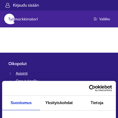
Kirjaudu sisään
Valikko
Oikopolut
Asiointi
Oma työpolku
Työnhakuprofiili
Avoimet työpaikat
Suostumus
Yksityiskohdat
Tietoja
Tietoa muilla kielillä
Asiakaspalvelu