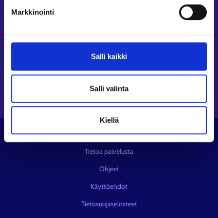
Seuraa meitä
Markkinointi
Instagram⁠
LinkedIn⁠
Salli kaikki
Facebook⁠
Youtube⁠
Viestipalvelu X⁠
Salli valinta
Kiellä
© KEHA-keskus
Tietoa palvelusta
Ohjeet
Käyttöehdot
Tietosuojaselosteet