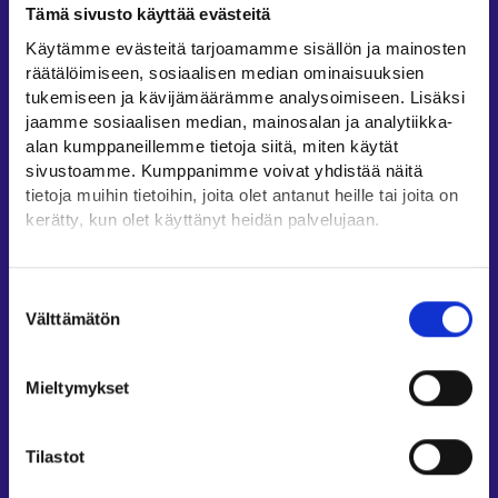
Tämä sivusto käyttää evästeitä
Työllisyysalueiden yhteystiedot
Käytämme evästeitä tarjoamamme sisällön ja mainosten
Sähköisen asioinnin tuki
räätälöimiseen, sosiaalisen median ominaisuuksien
Työttömyysturvaneuvonta
tukemiseen ja kävijämäärämme analysoimiseen. Lisäksi
jaamme sosiaalisen median, mainosalan ja analytiikka-
Yritys- ja työnantaja-asiakkaan neuvontapalvelut
alan kumppaneillemme tietoja siitä, miten käytät
Asiointi- ja Oma työpolku -osioiden ohjeet
sivustoamme. Kumppanimme voivat yhdistää näitä
Tuki ja palaute
tietoja muihin tietoihin, joita olet antanut heille tai joita on
kerätty, kun olet käyttänyt heidän palvelujaan.
Muualla verkossa
Löydät tietoa evästeiden käyttötarkoituksista
KEHA-keskus⁠
Yksityiskohdat-välilehdeltä.
Suostumuksen
Työ- ja elinkeinoministeriö⁠
Lue tarkemmin
Välttämätön
valinta
Evästeet
Aluehallinnon asiointipalvelu⁠
Tietosuoja ja henkilötietojen käsittely
Osaamispolku⁠
Mieltymykset
Work in Finland⁠
EURES⁠
Tilastot
Suomi.fi-valtuudet⁠