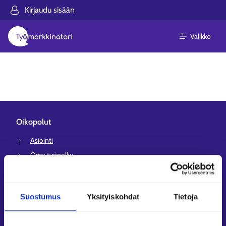
Kirjaudu sisään
Valikko
Oikopolut
Asiointi
Oma työpolku
Työnhakuprofiili
Avoimet työpaikat
Suostumus
Yksityiskohdat
Tietoja
Tietoa muilla kielillä
Asiakaspalvelu