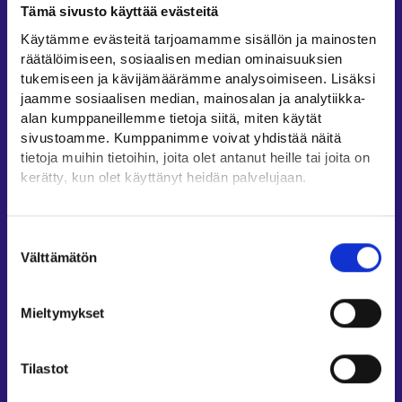
Tämä sivusto käyttää evästeitä
Työllisyysalueiden yhteystiedot
Käytämme evästeitä tarjoamamme sisällön ja mainosten
Sähköisen asioinnin tuki
räätälöimiseen, sosiaalisen median ominaisuuksien
Työttömyysturvaneuvonta
tukemiseen ja kävijämäärämme analysoimiseen. Lisäksi
jaamme sosiaalisen median, mainosalan ja analytiikka-
Yritys- ja työnantaja-asiakkaan neuvontapalvelut
alan kumppaneillemme tietoja siitä, miten käytät
Asiointi- ja Oma työpolku -osioiden ohjeet
sivustoamme. Kumppanimme voivat yhdistää näitä
Tuki ja palaute
tietoja muihin tietoihin, joita olet antanut heille tai joita on
kerätty, kun olet käyttänyt heidän palvelujaan.
Muualla verkossa
Löydät tietoa evästeiden käyttötarkoituksista
KEHA-keskus⁠
Yksityiskohdat-välilehdeltä.
Suostumuksen
Työ- ja elinkeinoministeriö⁠
Lue tarkemmin
Välttämätön
valinta
Evästeet
Aluehallinnon asiointipalvelu⁠
Tietosuoja ja henkilötietojen käsittely
Osaamispolku⁠
Mieltymykset
Work in Finland⁠
EURES⁠
Tilastot
Suomi.fi-valtuudet⁠