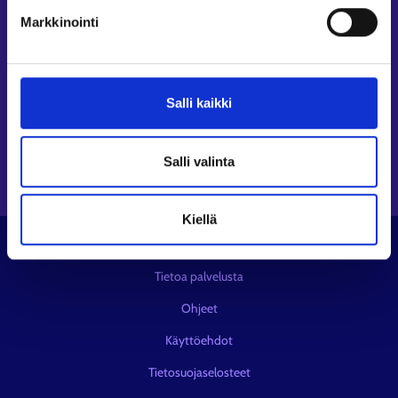
Seuraa meitä
Markkinointi
Instagram⁠
LinkedIn⁠
Salli kaikki
Facebook⁠
Youtube⁠
Viestipalvelu X⁠
Salli valinta
Kiellä
© KEHA-keskus
Tietoa palvelusta
Ohjeet
Käyttöehdot
Tietosuojaselosteet