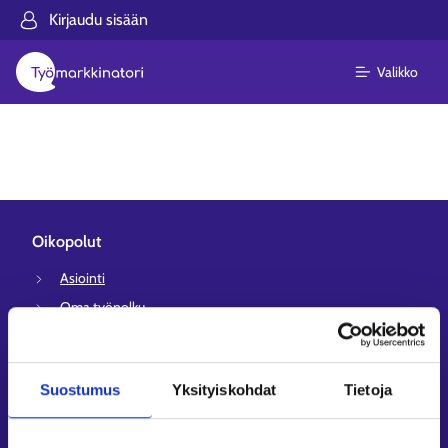
Kirjaudu sisään
Valikko
Oikopolut
Asiointi
Oma työpolku
Työnhakuprofiili
Avoimet työpaikat
Suostumus
Yksityiskohdat
Tietoja
Tietoa muilla kielillä
Asiakaspalvelu