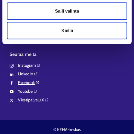
Aluehallinnon asiointipalvelu⁠
Salli valinta
Osaamispolku⁠
Work in Finland⁠
Kiellä
EURES⁠
Suomi.fi-valtuudet⁠
Seuraa meitä
Instagram⁠
LinkedIn⁠
Facebook⁠
Youtube⁠
Viestipalvelu X⁠
© KEHA-keskus