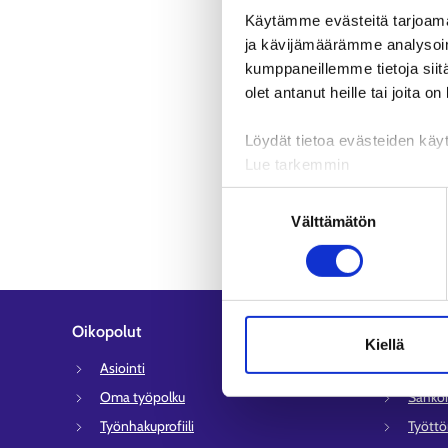
Käytämme evästeitä tarjoama
ja kävijämäärämme analysoim
kumppaneillemme tietoja siitä
olet antanut heille tai joita o
Löydät tietoa evästeiden käyt
Lue tarkemmin
Evästeet
Suostumuksen
Tietosuoja ja henkilötietoje
Välttämätön
valinta
Oikopolut
Asiakaspa
Kiellä
Asiointi
Työlli
Oma työpolku
Sähköi
Työnhakuprofiili
Tyött