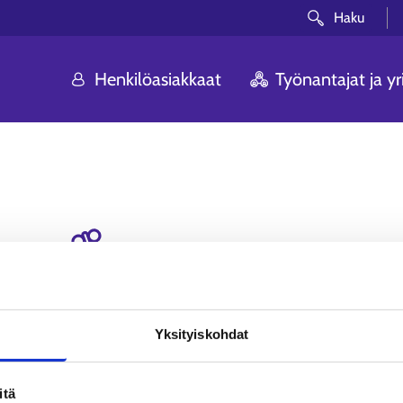
Haku
Henkilöasiakkaat
Työnantajat ja yri
Voi ei! Etsimääsi siv
Olemme pahoillamme. Sivua, johon yritit p
Yksityiskohdat
löytynyt.
itä