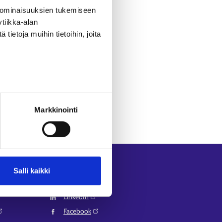
Palvelut-sivulta
.
 ominaisuuksien tukemiseen
tiikka-alan
ietoja muihin tietoihin, joita
Markkinointi
Seuraa meitä
Salli kaikki
Instagram⁠
LinkedIn⁠
Facebook⁠