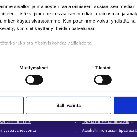
Toivottavasti löydät etsimäsi
mme sisällön ja mainosten räätälöimiseen, sosiaalisen median
iseen. Lisäksi jaamme sosiaalisen median, mainosalan ja analy
, miten käytät sivustoamme. Kumppanimme voivat yhdistää näitä t
n kerätty, kun olet käyttänyt heidän palvelujaan.
tötarkoituksista Yksityiskohdat-välilehdeltä.
n käsittely
Mieltymykset
Tilastot
lvelu
Muualla verkossa
Salli valinta
syysalueiden yhteystiedot
KEHA-keskus⁠
sen asioinnin tuki
Työ- ja elinkeinoministeriö⁠
ömyysturvaneuvonta
Aluehallinnon asiointipalvelu⁠