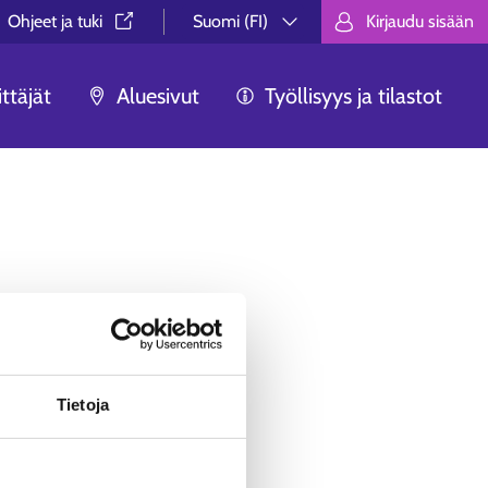
Ohjeet ja tuki⁠
Suomi (FI)
Kirjaudu sisään
Valitse kieli.
Välj språk.
Choose lan
ttäjät
Aluesivut
Työllisyys ja tilastot
ua ei löytynyt.
äästä, ei syystä tai toisesta
Tietoja