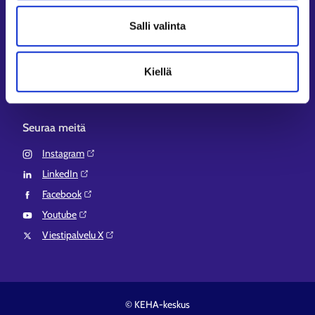
Aluehallinnon asiointipalvelu⁠
Salli valinta
Osaamispolku⁠
Work in Finland⁠
Kiellä
EURES⁠
Suomi.fi-valtuudet⁠
Seuraa meitä
Instagram⁠
LinkedIn⁠
Facebook⁠
Youtube⁠
Viestipalvelu X⁠
© KEHA-keskus