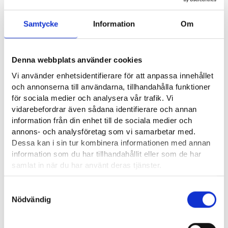
Vilka kunskaper eller egenskaper krävs i
yrket?
Samtycke
Information
Om
Renlighet och hygien i instrumentskötarens arbete är a och o,
vilket förutsätter noggrannhet och ansvarsfullhet. Man bör
Denna webbplats använder cookies
kunna lagstiftningen om arbetet till exempel i fråga om
Vi använder enhetsidentifierare för att anpassa innehållet
patientsäkerhet och produkter och utrustning för hälso- och
och annonserna till användarna, tillhandahålla funktioner
sjukvård. Det krävs noggrannhet för att sätta sig in i
för sociala medier och analysera vår trafik. Vi
säkerhetsdatabladen. Instrumentskötare är bundna av
vidarebefordrar även sådana identifierare och annan
information från din enhet till de sociala medier och
tystnadsplikt, så yrket kräver tillförlitlighet.
annons- och analysföretag som vi samarbetar med.
Dessa kan i sin tur kombinera informationen med annan
Vad är det bästa med ditt yrke?
information som du har tillhandahållit eller som de har
samlat in när du har använt deras tjänster.
Jag anser att instrumentskötarens arbete är mycket viktigt och
jag tycker att det är meningsfullt och varierande. Mitt arbete
Läsa mera:
Samtyckesval
har ett tydligt syfte och har ett direkt samband med
Cookies
Nödvändig
patientsäkerheten. Jag har alltid gillat att få göra ett noggrant
Dataskydd och behandling av personuppgifter
och detaljerat arbete.