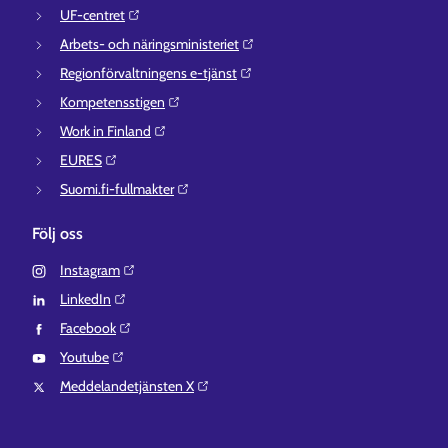
UF-centret⁠
Arbets- och näringsministeriet⁠
Regionförvaltningens e-tjänst⁠
Kompetensstigen⁠
Work in Finland⁠
EURES⁠
Suomi.fi-fullmakter⁠
Följ oss
Instagram⁠
LinkedIn⁠
Facebook⁠
Youtube⁠
Meddelandetjänsten X⁠