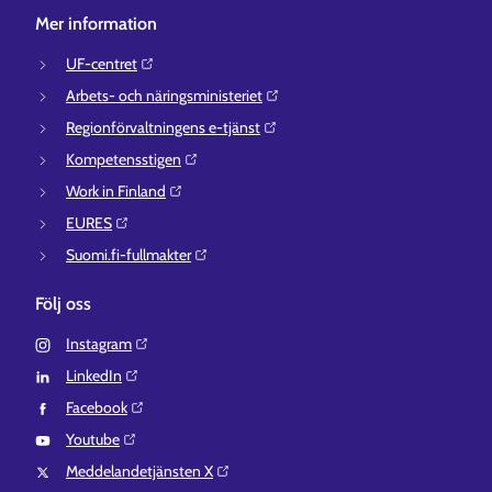
Mer information
UF-centret⁠
Arbets- och näringsministeriet⁠
Regionförvaltningens e-tjänst⁠
Kompetensstigen⁠
Work in Finland⁠
EURES⁠
Suomi.fi-fullmakter⁠
Följ oss
Instagram⁠
LinkedIn⁠
Facebook⁠
Youtube⁠
Meddelandetjänsten X⁠