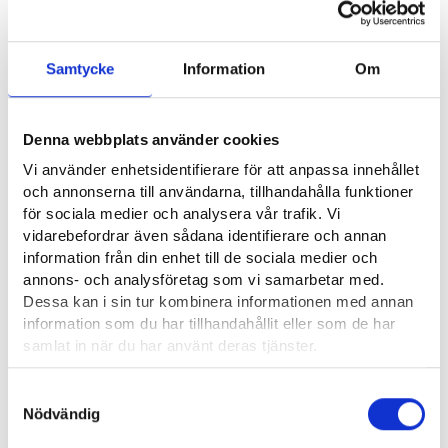
Rollen kräver intresse för juridiska frågor samt förmåga att
förstå hur rättssystemet fungerar. Yrket kräver juridiskt
kunnande, och det ger en bra grund för att lära sig
Samtycke
Information
Om
övergripande om dataskyddsreglering.
Vad är det bästa med ditt yrke?
Denna webbplats använder cookies
Vi använder enhetsidentifierare för att anpassa innehållet
och annonserna till användarna, tillhandahålla funktioner
Viktiga egenskaper i mitt arbete är god samarbets- och
för sociala medier och analysera vår trafik. Vi
informationssökningsförmåga, noggrannhet och vilja att lära
vidarebefordrar även sådana identifierare och annan
sig nytt. Dataskyddsregleringen, beslutspraxisen och
information från din enhet till de sociala medier och
anvisningarna förnyas hela tiden, så arbetsuppgifterna
annons- och analysföretag som vi samarbetar med.
förutsätter kontinuerlig utveckling av yrkesfärdigheten.
Dessa kan i sin tur kombinera informationen med annan
information som du har tillhandahållit eller som de har
Det bästa med mitt yrke är att jag får arbeta med
samlat in när du har använt deras tjänster.
dataskyddsfrågor tillsammans med dataskyddsexperter i
toppklass. Dataskyddsregleringen omfattar både nationell
Läsa mera:
Samtyckesval
och internationell nivå, den offentliga och den privata sektorn
Cookies
Nödvändig
samt många olika branscher. Därför är arbetsuppgifterna
Dataskydd och behandling av personuppgifter