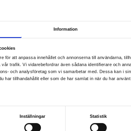
eta inom spelbranschen. Men jag visste att jag ville arbeta
tt litet spelprojekt, vilket ledde till en rekryterande
Information
 arbetsvecka.
cookies
ta skisser av nya saker som kommer till spelet samt att
e för att anpassa innehållet och annonserna till användarna, tillh
h 3D-spelgrafik med bildbehandlingsprogram. 3D-designen
vår trafik. Vi vidarebefordrar även sådana identifierare och anna
omfattar modellering och skapande av texturer. Innan
nnons- och analysföretag som vi samarbetar med. Dessa kan i sin
har tillhandahållit eller som de har samlat in när du har använt 
lka är dina arbetstider?
av personuppgifter
av mina arbetskamrater är utomlands. Vi håller kontakten
timmar per dag.
Inställningar
Statistik