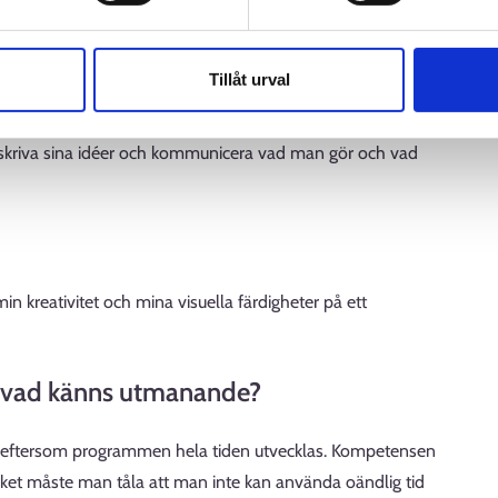
rävs i yrket?
sprogram och 2D- eller 3D-kompetens samt färdigheter i
Tillåt urval
r att skapa spelgrafik krävs också problemlösningsförmåga.
eter, eftersom man arbetar tillsammans med
skriva sina idéer och kommunicera vad man gör och vad
min kreativitet och mina visuella färdigheter på ett
ler vad känns utmanande?
tt, eftersom programmen hela tiden utvecklas. Kompetensen
rket måste man tåla att man inte kan använda oändlig tid