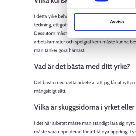
Vilka kunskaper eller egenskaper k
I detta yrke behövs hantering av bildbehandling
Avvisa
teckning, ett gott öga för färg och kreativitet. Fö
Dessutom måste man ha goda interaktionsfärdigh
arbetskamrater och spelgrafikern måste kunna be
man tänker göra härnäst.
Vad är det bästa med ditt yrke?
Det bästa med detta arbete är att jag får utnyttja 
mångsidigt sätt.
Vilka är skuggsidorna i yrket el
I det här arbetet måste man ständigt lära sig ny
måste vara uppdaterad för att få nya uppdrag. I y