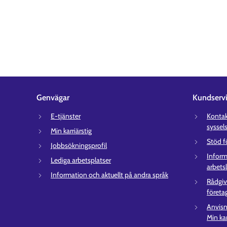
Genvägar
Kundserv
E-tjänster
Kontakt
syssel
Min karriärstig
Stöd f
Jobbsökningsprofil
Inform
Lediga arbetsplatser
arbets
Information och aktuellt på andra språk
Rådgiv
företa
Anvisn
Min kar