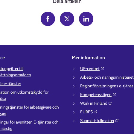
Dela artikeln
ice
Mer information
uppgifter till
UF-centret⁠
sättningsområden
Arbets- och näringsministeriet⁠
ör e-tjänster
Regionförvaltningens e-tjänst⁠
ation om utkomstskydd för
Kompetensstigen⁠
lösa
Work in Finland⁠
ningstjänster för arbetsgivare och
EURES⁠
gare
Suomi.fi-fullmakter⁠
ingar för avsnitten E-tjänster och
riärstig