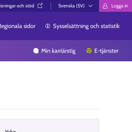
isningar och stöd⁠
Svenska (SV)
Logga in
Valitse kieli.
Välj språk.
Choos
Regionala sidor
Sysselsättning och statistik
Min karriärstig
E-tjänster