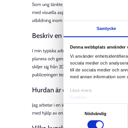
Som ung tänkte jag inte att det var möjligt att arb
med visuella aspekter. I något skede kom jag med i e
utbildning inom spelbranschen.
Samtycke
Beskriv en typisk arbetsdag eller
Denna webbplats använder 
I min typiska arbetsvecka ingår till exempel att ri
Vi använder enhetsidentifierar
planera och genomföra reklamgrafik och 2D- oc
sociala medier och analysera 
skiljer sig från 2D-designen genom att den även 
till de sociala medier och a
publiceringen testar jag att grafiken fungerar.
med annan information som du 
Hurdan är din arbetsmiljö eller vi
Läsa mera:
Cookies
Dataskydd och behandling 
Jag arbetar i en internationell studio och en del 
Samtyckesval
med hjälp av en virtuell chatt. Min arbetstid är 8 
Nödvändig