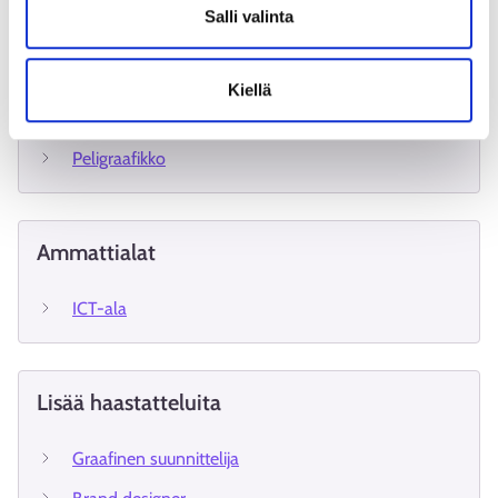
Tekoälyn käyttö tulee varmasti lisääntymään, mutta se ei
Salli valinta
kuitenkaan korvaa ihmistä.
Kiellä
Ammatit
Peligraafikko
Ammattialat
ICT-ala
Lisää haastatteluita
Graafinen suunnittelija