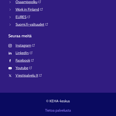
Osaamispolku⁠
Work in Finland⁠
EURES⁠
Suomi.fi-valtuudet⁠
Seuraa meitä
Instagram⁠
LinkedIn⁠
Facebook⁠
Youtube⁠
Viestipalvelu X⁠
© KEHA-keskus
Tietoa palvelusta