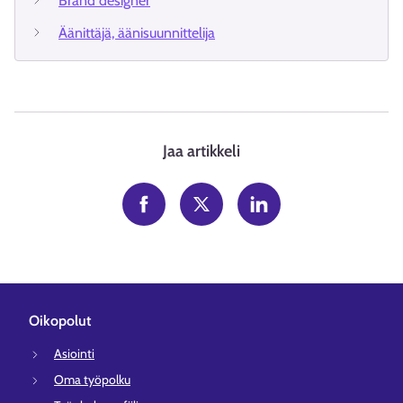
Brand designer
Äänittäjä, äänisuunnittelija
Jaa artikkeli
Oikopolut
Asiointi
Oma työpolku