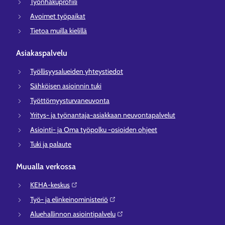
Työnhakuprofiili
Avoimet työpaikat
Tietoa muilla kielillä
Asiakaspalvelu
Työllisyysalueiden yhteystiedot
Sähköisen asioinnin tuki
Työttömyysturvaneuvonta
Yritys- ja työnantaja-asiakkaan neuvontapalvelut
Asiointi- ja Oma työpolku -osioiden ohjeet
Tuki ja palaute
Muualla verkossa
KEHA-keskus⁠
Työ- ja elinkeinoministeriö⁠
Aluehallinnon asiointipalvelu⁠