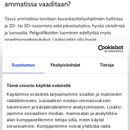
ammatissa vaaditaan?
Tässä ammatissa tarvitaan kuvankäsittelyohjelmien hallintaa
ja 2D- tai 3D-osaamista sekä piirustustaitoa, hyvää värisilmää
ja luovuutta. Peligrafiikoiden luominen edellyttää myös
ongelmanratkaisukykyä. Lisäksi pitää olla hyvät
vuorovaikutustaidot, sillä työtä tehdään yhdessä
työkavereiden kanssa ja peligraafikon täytyy osata kuvailla
ideoitaan ja viestiä, mitä on tekemässä ja mitä aikoo tehdä
Suostumus
Yksityiskohdat
Tietoja
seuraavaksi.
Mikä on parasta ammatissasi?
Tämä sivusto käyttää evästeitä
Käytämme evästeitä tarjoamamme sisällön ja mainosten
Parasta tässä työssä on se, että saan hyödyntää luovuuttani
räätälöimiseen, sosiaalisen median ominaisuuksien
ja visuaalisia taitojani monipuolisesti.
tukemiseen ja kävijämäärämme analysoimiseen. Lisäksi
jaamme sosiaalisen median, mainosalan ja analytiikka-
Mitkä ovat ammatin varjopuolia tai mikä
alan kumppaneillemme tietoja siitä, miten käytät
tuntuu haastavalta?
sivustoamme. Kumppanimme voivat yhdistää näitä