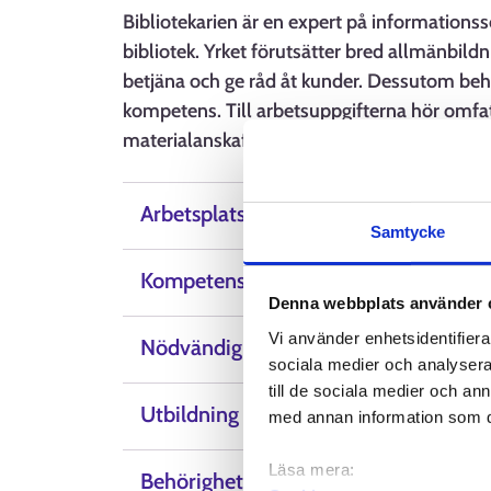
Bibliotekarien är en expert på information
bibliotek. Yrket förutsätter bred allmänbil
betjäna och ge råd åt kunder. Dessutom behö
kompetens. Till arbetsuppgifterna hör omfat
materialanskaffning samt arbete med inform
Arbetsplatser
Samtycke
Kompetens, färdigheter och egenskap
Denna webbplats använder 
Vi använder enhetsidentifierar
Nödvändig kunskap
sociala medier och analysera 
till de sociala medier och a
Utbildning
med annan information som du 
Läsa mera:
Behörighetsvillkor