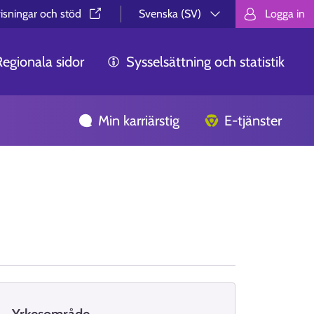
isningar och stöd⁠
Svenska (SV)
Logga in
Valitse kieli.
Välj språk.
Choos
Regionala sidor
Sysselsättning och statistik
Min karriärstig
E-tjänster