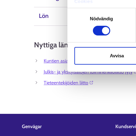
Cookies
Dataskydd och behandling 
Samtyckesval
Lön
Nödvändig
Nyttiga länkar
Avvisa
Kuntien asiantuntijat - KUMULA ry⁠
Julkis- ja yksityisalojen toimihenkilöliitto Jyty⁠
Tieteentekijöiden liitto⁠
Genvägar
Kundserv