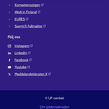
Kompetensstigen⁠
Work in Finland⁠
EURES⁠
Suomi.fi-fullmakter⁠
Följ oss
Instagram⁠
LinkedIn⁠
Facebook⁠
Youtube⁠
Meddelandetjänsten X⁠
© UF-centret
Om Jobbmarknaden