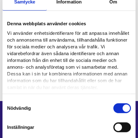
Samtycke
Information
Om
Nyttiga länkar
Denna webbplats använder cookies
Vaatturiliitto⁠
Vi använder enhetsidentifierare för att anpassa innehållet
och annonserna till användarna, tillhandahålla funktioner
för sociala medier och analysera vår trafik. Vi
Yrkesområde
vidarebefordrar även sådana identifierare och annan
information från din enhet till de sociala medier och
Hantverksbranschen
annons- och analysföretag som vi samarbetar med.
Dessa kan i sin tur kombinera informationen med annan
information som du har tillhandahållit eller som de har
samlat in när du har använt deras tjänster.
Läsa mera:
Samtyckesval
Cookies
Nödvändig
Genvägar
Dataskydd och behandling av personuppgifter
E-tjänster
Inställningar
Min karriärstig