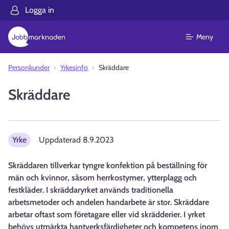
Logga in
Meny
Personkunder
Yrkesinfo
Skräddare
Skräddare
Yrke
Uppdaterad
8.9.2023
Skräddaren tillverkar tyngre konfektion på beställning för
män och kvinnor, såsom herrkostymer, ytterplagg och
festkläder. I skräddaryrket används traditionella
arbetsmetoder och andelen handarbete är stor. Skräddare
arbetar oftast som företagare eller vid skrädderier. I yrket
behövs utmärkta hantverksfärdigheter och kompetens inom