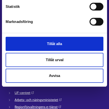
Jobbsökningsprofil
Statistik
Lediga arbetsplatser
Information och aktuellt på andra språk
Marknadsföring
Kundservice
Kontaktuppgifter till sysselsättningsområden
Tillåt alla
Stöd för e-tjänster
Information om utkomstskydd för arbetslösa
Rådgivningstjänster för arbetsgivare och företagare
Tillåt urval
Anvisningar för avsnitten E-tjänster och Min karriärstig
Stöd och respons
Avvisa
Mer information
UF-centret⁠
Arbets- och näringsministeriet⁠
Regionförvaltningens e-tjänst⁠