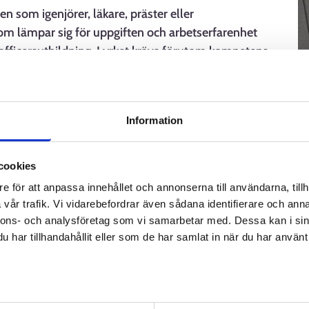
n som igenjörer, läkare, präster eller
om lämpar sig för uppgiften och arbetserfarenhet
vofficersutbildning. I yrket krävs förutom kompetens
sk kondition.
Information
cookies
e för att anpassa innehållet och annonserna till användarna, tillh
er
vår trafik. Vi vidarebefordrar även sådana identifierare och anna
nnons- och analysföretag som vi samarbetar med. Dessa kan i sin
har tillhandahållit eller som de har samlat in när du har använt 
av personuppgifter