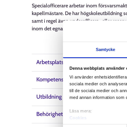
Specialofficerare arbetar inom försvarsmakte
kapellmästare. De har högskoleutbildning s
samt i regel även underofficers- eller reser
inom det egna specialområdet även god fysi
Samtycke
Arbetsplatser
Denna webbplats använder 
Vi använder enhetsidentifierar
Kompetens, färdigheter och egenskap
sociala medier och analysera 
till de sociala medier och a
Utbildning
med annan information som du 
Läsa mera:
Behörighetsvillkor
Cookies
Dataskydd och behandling 