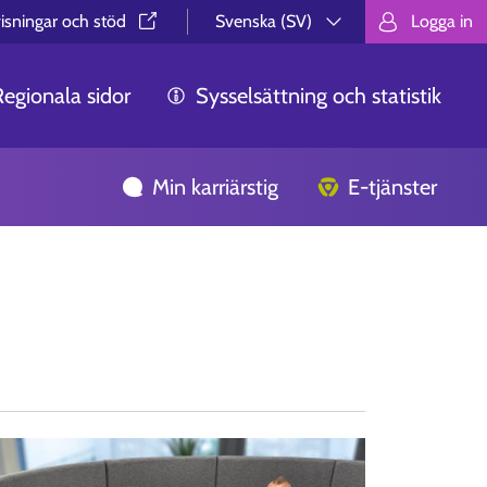
isningar och stöd⁠
Svenska (SV)
Logga in
Valitse kieli.
Välj språk.
Choos
Regionala sidor
Sysselsättning och statistik
Min karriärstig
E-tjänster