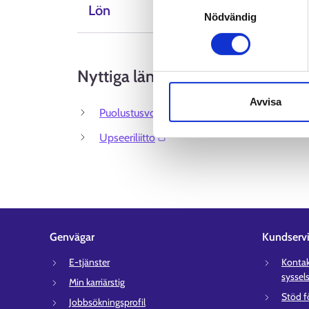
Samtyckesval
Lön
Nödvändig
Nyttiga länkar
Avvisa
Puolustusvoimat⁠
Upseeriliitto⁠
Genvägar
Kundserv
E-tjänster
Kontakt
syssel
Min karriärstig
Stöd f
Jobbsökningsprofil