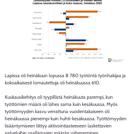
Lapissa oli heinäkuun lopussa 8 780 työtöntä työnhakijaa ja
kokoaikaisesti lomautettuja oli heinäkuussa 610.
Kuukausikehitys oli tyypillistä heinäkuuta parempi, kun
työttömien määrä oli lähes sama kuin kesäkuussa. Myös
työttömyyden kasvu verrattuna vuodentakaiseen oli
heinäkuussa pienempi kuin huhti-kesäkuussa. Työttömyyden
lisääntymiseen liittyy aktivointiasteeseen laskettavien
palveluihin osallistuvien määrän väheneminen.