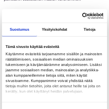
Työttömyyden kehitys on jatkunut Lapissa myönteisempänä
koko maahan verrattuna. Koko maassa työttömiä oli 11 %
enemmän kuin vuotta aiemmin.
Suostumus
Yksityiskohdat
Tietoja
Työttömyyden alueelliset kehityserot jatkuivat yhä
huomattavina. Yhä useamman työttömyys on pitkittynyt,
jopa yli vuoden mittaisiksi. Lapissa Työmarkkinatorille
Tämä sivusto käyttää evästeitä
ilmoitettiin lähes 2 230 avointa työpaikkaa.
Käytämme evästeitä tarjoamamme sisällön ja mainosten
räätälöimiseen, sosiaalisen median ominaisuuksien
Lisää Lapin työllisyystilanteesta voit lukea
tiedotteestamme
tukemiseen ja kävijämäärämme analysoimiseen. Lisäksi
sekä tuoreesta
työllisyyskatsauksesta
.
jaamme sosiaalisen median, mainosalan ja analytiikka-
alan kumppaneillemme tietoja siitä, miten käytät
sivustoamme. Kumppanimme voivat yhdistää näitä
Meri-Lapin työllisyysalue
tietoja muihin tietoihin, joita olet antanut heille tai joita on
Pohjois- ja Itä-Lapin työllisyysalue
kerätty, kun olet käyttänyt heidän palvelujaan.
Rovaseudun työllisyysalue
+1
Löydät tietoa evästeiden käyttötarkoituksista
Yksityiskohdat-välilehdeltä.
Suostumuksen