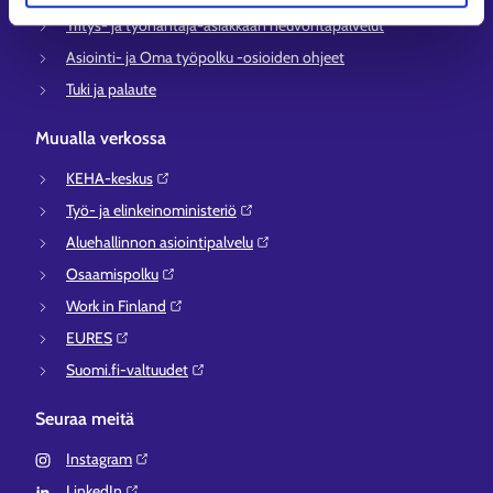
Yritys- ja työnantaja-asiakkaan neuvontapalvelut
Asiointi- ja Oma työpolku -osioiden ohjeet
Tuki ja palaute
Muualla verkossa
KEHA-keskus⁠
Työ- ja elinkeinoministeriö⁠
Aluehallinnon asiointipalvelu⁠
Osaamispolku⁠
Work in Finland⁠
EURES⁠
Suomi.fi-valtuudet⁠
Seuraa meitä
Instagram⁠
LinkedIn⁠