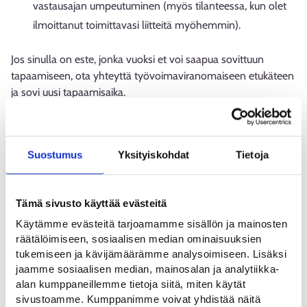
vastausajan umpeutuminen (myös tilanteessa, kun olet
ilmoittanut toimittavasi liitteitä myöhemmin).
Jos sinulla on este, jonka vuoksi et voi saapua sovittuun
tapaamiseen, ota yhteyttä työvoimaviranomaiseen etukäteen
ja sovi uusi tapaamisaika.
Huomioitavaa
Suostumus
Yksityiskohdat
Tietoja
Edellytyksenä tekstiviestimuistutuksen vastaanottamiselle on,
että työvoimaviranomaisen käytössä olevissa tiedoissasi on
vain yksi puhelinnumero, numero on suomalainen ja se on
Tämä sivusto käyttää evästeitä
tiedoissasi oikeassa muodossa. Oikea muoto tarkoittaa, että
Käytämme evästeitä tarjoamamme sisällön ja mainosten
numerossa ei ole erikoismerkkejä, kuten esimerkiksi sulkeita,
räätälöimiseen, sosiaalisen median ominaisuuksien
pisteitä tai kirjaimia. Numerossa voi olla +358- tai 00358-
tukemiseen ja kävijämäärämme analysoimiseen. Lisäksi
maatunnus, mutta numero voi olla tiedoissasi myös ilman
jaamme sosiaalisen median, mainosalan ja analytiikka-
maatunnusta.
alan kumppaneillemme tietoja siitä, miten käytät
sivustoamme. Kumppanimme voivat yhdistää näitä