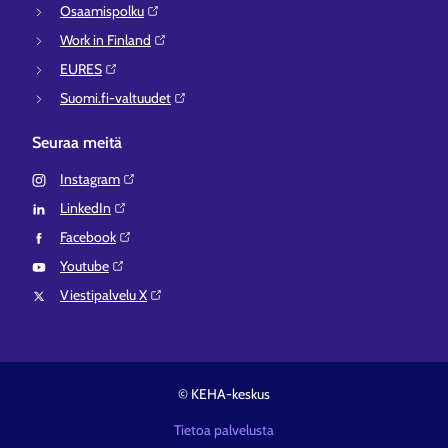
Osaamispolku⁠
Work in Finland⁠
EURES⁠
Suomi.fi-valtuudet⁠
Seuraa meitä
Instagram⁠
LinkedIn⁠
Facebook⁠
Youtube⁠
Viestipalvelu X⁠
© KEHA-keskus
Tietoa palvelusta