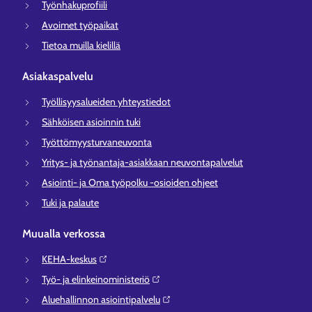
Työnhakuprofiili
Avoimet työpaikat
Tietoa muilla kielillä
Asiakaspalvelu
Työllisyysalueiden yhteystiedot
Sähköisen asioinnin tuki
Työttömyysturvaneuvonta
Yritys- ja työnantaja-asiakkaan neuvontapalvelut
Asiointi- ja Oma työpolku -osioiden ohjeet
Tuki ja palaute
Muualla verkossa
KEHA-keskus⁠
Työ- ja elinkeinoministeriö⁠
Aluehallinnon asiointipalvelu⁠