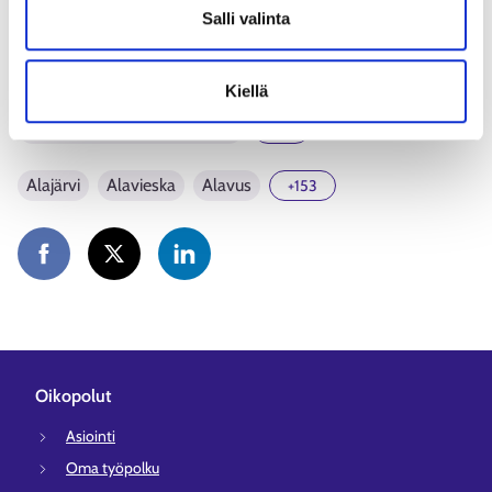
Salli valinta
Espoo-Kauniainen työllisyysalue
Eteläisen Keski-Suomen työllisyysalue
Kiellä
Etelä-Karjalan työllisyysalue
+22
Alajärvi
Alavieska
Alavus
+153
Oikopolut
Asiointi
Oma työpolku