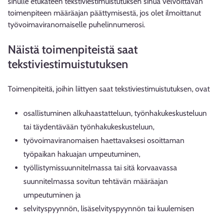
sinulle etukäteen tekstiviestimuistutuksen sinua velvoittavan
toimenpiteen määräajan päättymisestä, jos olet ilmoittanut
työvoimaviranomaiselle puhelinnumerosi.
Näistä toimenpiteistä saat
tekstiviestimuistutuksen
Toimenpiteitä, joihin liittyen saat tekstiviestimuistutuksen, ovat
osallistuminen alkuhaastatteluun, työnhakukeskusteluun
tai täydentävään työnhakukeskusteluun,
työvoimaviranomaisen haettavaksesi osoittaman
työpaikan hakuajan umpeutuminen,
työllistymissuunnitelmassa tai sitä korvaavassa
suunnitelmassa sovitun tehtävän määräajan
umpeutuminen ja
selvityspyynnön, lisäselvityspyynnön tai kuulemisen