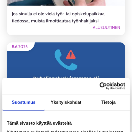
Jos sinulla ei ole vielä työ- tai opiskelupaikkaa
tiedossa, muista ilmoittautua työnhakijaksi
ALUEUUTINEN
8.6.2026
Suostumus
Yksityiskohdat
Tietoja
Henkilöasiakkaan puhelinpalveluissa oli tänään noin
tunnin mittainen häiriö.
ALUEUUTINEN
Tämä sivusto käyttää evästeitä