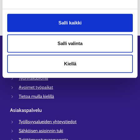
Katso kaikki
Salli kaikki
Salli valinta
Oikopolut
Asiointi
Kiellä
Oma työpolku
Työnhakuprofiili
Avoimet työpaikat
Tietoa muilla kielillä
Asiakaspalvelu
Työllisyysalueiden yhteystiedot
Sähköisen asioinnin tuki
Työttömyysturvaneuvonta