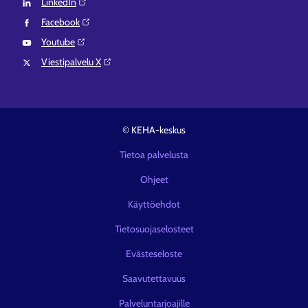
LinkedIn⁠
Facebook⁠
Youtube⁠
Viestipalvelu X⁠
© KEHA-keskus
Tietoa palvelusta
Ohjeet
Käyttöehdot
Tietosuojaselosteet
Evästeseloste
Saavutettavuus
Palveluntarjoajille