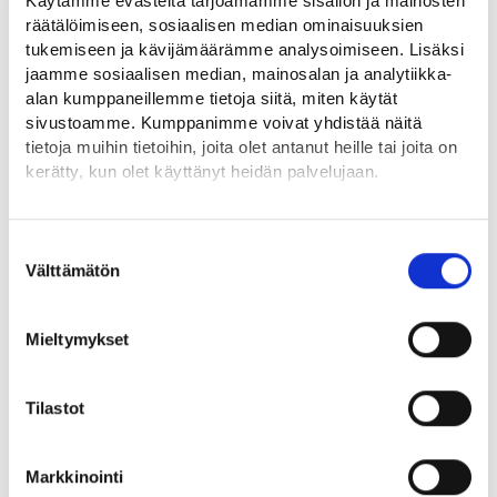
Käytämme evästeitä tarjoamamme sisällön ja mainosten
räätälöimiseen, sosiaalisen median ominaisuuksien
Katso kaikki
tukemiseen ja kävijämäärämme analysoimiseen. Lisäksi
jaamme sosiaalisen median, mainosalan ja analytiikka-
alan kumppaneillemme tietoja siitä, miten käytät
sivustoamme. Kumppanimme voivat yhdistää näitä
tietoja muihin tietoihin, joita olet antanut heille tai joita on
Tapahtumat
kerätty, kun olet käyttänyt heidän palvelujaan.
Sisältöä ei ole vielä lisätty.
Löydät tietoa evästeiden käyttötarkoituksista
Yksityiskohdat-välilehdeltä.
Suostumuksen
Lue tarkemmin
Välttämätön
valinta
Evästeet
Uusimmat työpaikat
Tietosuoja ja henkilötietojen käsittely
Mieltymykset
Tilastot
Alueen palveluita
Markkinointi