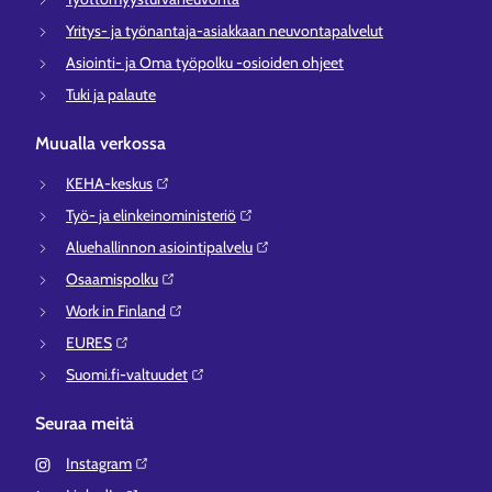
Yritys- ja työnantaja-asiakkaan neuvontapalvelut
Asiointi- ja Oma työpolku -osioiden ohjeet
Tuki ja palaute
Muualla verkossa
KEHA-keskus⁠
Työ- ja elinkeinoministeriö⁠
Aluehallinnon asiointipalvelu⁠
Osaamispolku⁠
Work in Finland⁠
EURES⁠
Suomi.fi-valtuudet⁠
Seuraa meitä
Instagram⁠