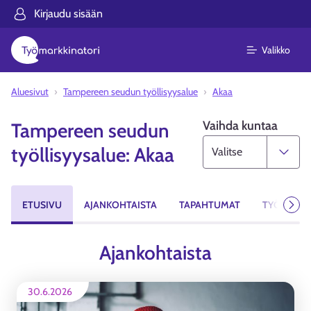
Kirjaudu sisään
Valikko
Aluesivut
Tampereen seudun työllisyysalue
Akaa
Vaihda kuntaa
Tampereen seudun
työllisyysalue: Akaa
ETUSIVU
AJANKOHTAISTA
TAPAHTUMAT
TYÖPAIKA
Seur
Ajankohtaista
30.6.2026