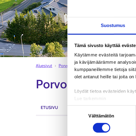
Suostumus
Tämä sivusto käyttää eväste
Käytämme evästeitä tarjoama
ja kävijämäärämme analysoim
Aluesivut
Porvoon työllisyysalue
Askola
Työpai
kumppaneillemme tietoja siitä
olet antanut heille tai joita o
Porvoon työllisyys
Löydät tietoa evästeiden käyt
Lue tarkemmin
Evästeet
ETUSIVU
AJANKOHTAISTA
TAPAHTUMAT
Suostumuksen
Tietosuoja ja henkilötietoje
Välttämätön
valinta