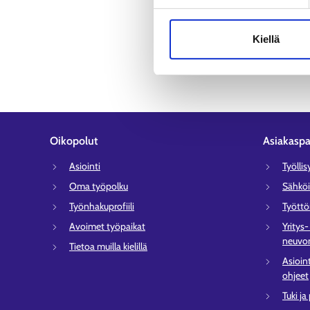
Tutustu alueen avoimiin työ
Kiellä
Oikopolut
Asiakaspa
Asiointi
Työlli
Oma työpolku
Sähköi
Työnhakuprofiili
Tyött
Avoimet työpaikat
Yritys
neuvon
Tietoa muilla kielillä
Asioin
ohjeet
Tuki ja