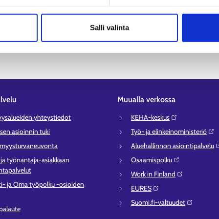
paikkoihin. Jos haluat, voit laajentaa hakuun myös muita alueita, kut
Salli valinta
lvelu
Muualla verkossa
syysalueiden yhteystiedot
KEHA-keskus⁠
sen asioinnin tuki
Työ- ja elinkeinoministeriö⁠
ömyysturvaneuvonta
Aluehallinnon asiointipalvelu⁠
- ja työnantaja-asiakkaan
Osaamispolku⁠
tapalvelut
Work in Finland⁠
ti- ja Oma työpolku -osioiden
EURES⁠
Suomi.fi-valtuudet⁠
 palaute