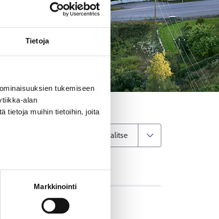
Tietoja
 ominaisuuksien tukemiseen
tiikka-alan
ietoja muihin tietoihin, joita
Vaihda kuntaa
OT
Markkinointi