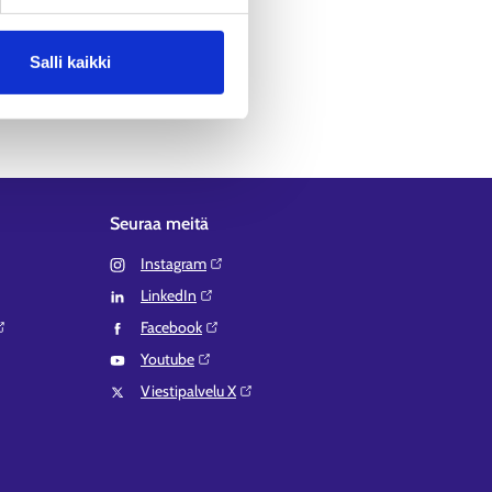
en lähikuntia tai maakuntia.
Salli kaikki
Seuraa meitä
Instagram⁠
LinkedIn⁠
Facebook⁠
Youtube⁠
Viestipalvelu X⁠