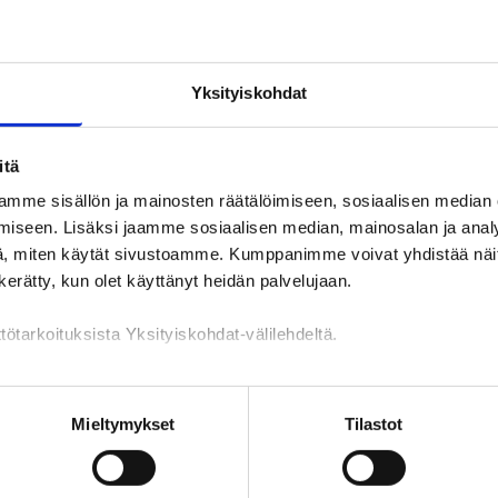
Yksityiskohdat
itä
mme sisällön ja mainosten räätälöimiseen, sosiaalisen median
iseen. Lisäksi jaamme sosiaalisen median, mainosalan ja analy
kat
, miten käytät sivustoamme. Kumppanimme voivat yhdistää näitä t
n kerätty, kun olet käyttänyt heidän palvelujaan.
alue: Askola
tötarkoituksista Yksityiskohdat-välilehdeltä.
TYÖPAIKAT
PALVELUT
KOULUTUKSET
YHTEYSTIED
n käsittely
Mieltymykset
Tilastot
Työpaikat