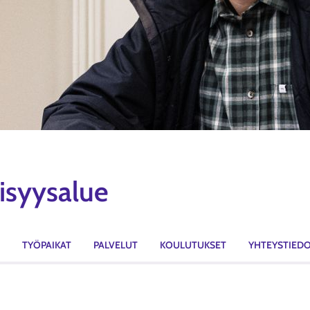
lisyysalue
TYÖPAIKAT
PALVELUT
KOULUTUKSET
YHTEYSTIED