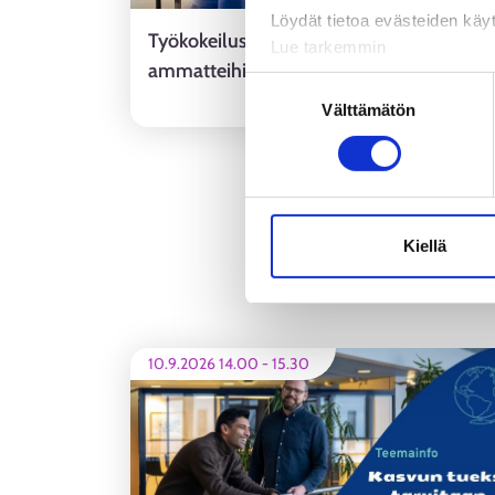
Löydät tietoa evästeiden käyt
Työkokeilussa pääset tutustumaan
Lue tarkemmin
ammatteihin käytännössä
Evästeet
Suostumuksen
ALUEUUTINE
Tietosuoja ja henkilötietoje
Välttämätön
valinta
Kiellä
10.9.2026 14.00
-
15.30