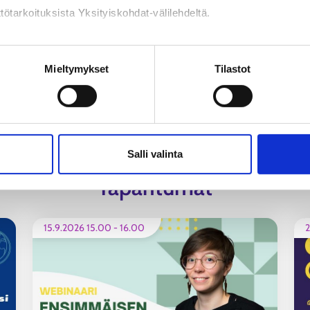
tötarkoituksista Yksityiskohdat-välilehdeltä.
Nuorten rekrytointituen ehtoihin
merkittäviä kevennyksiä
N
ALUEUUTINEN
n käsittely
Mieltymykset
Tilastot
Katso kaikki
Salli valinta
Tapahtumat
15.9.2026 15.00
-
16.00
2