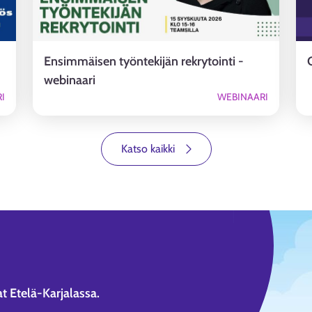
Ensimmäisen työntekijän rekrytointi -
webinaari
I
WEBINAARI
Katso kaikki
t Etelä-Karjalassa.