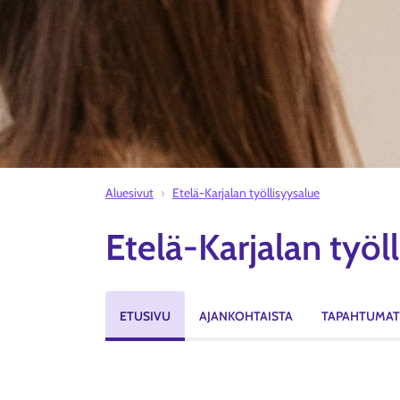
Aluesivut
Etelä-Karjalan työllisyysalue
Etelä-Karjalan työl
ETUSIVU
AJANKOHTAISTA
TAPAHTUMAT