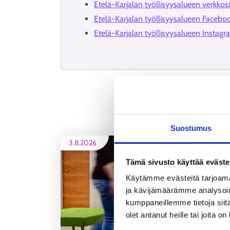
Etelä-Karjalan työllisyysalueen verkkosi
Etelä-Karjalan työllisyysalueen Faceb
Etelä-Karjalan työllisyysalueen Instag
Suostumus
3.8.2026
Tämä sivusto käyttää eväste
Käytämme evästeitä tarjoama
ja kävijämäärämme analysoim
kumppaneillemme tietoja siitä
olet antanut heille tai joita o