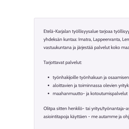
Etelä-Karjalan työllisyysalue tarjoaa työlli
yhdeksän kuntaa: Imatra, Lappeenranta, Lemi,
vastuukuntana ja järjestää palvelut koko ma
Tarjottavat palvelut:
työnhakijoille työnhakuun ja osaamisen 
aloittavien ja toiminnassa olevien yrityk
maahanmuutto- ja kotoutumispalvelut
Olitpa sitten henkilö- tai yritys/työnantaj
asiointitapoja käyttäen - me autamme ja o