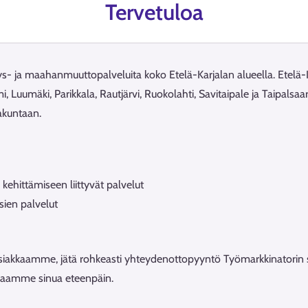
Tervetuloa
syys- ja maahanmuuttopalveluita koko Etelä-Karjalan alueella. Etel
 Luumäki, Parikkala, Rautjärvi, Ruokolahti, Savitaipale ja Taipalsa
akuntaan.
kehittämiseen liittyvät palvelut
sien palvelut
a-asiakkaamme, jätä rohkeasti yhteydenottopyyntö Työmarkkinatorin s
hjaamme sinua eteenpäin.