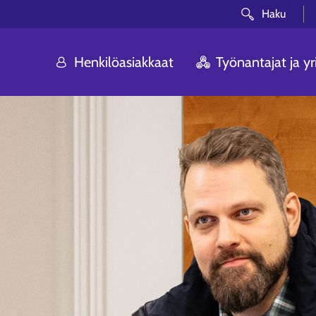
Haku
Henkilöasiakkaat
Työnantajat ja yri