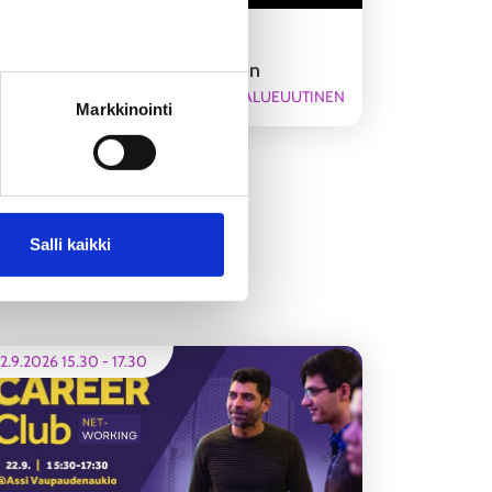
Muutoksia Etelä-Karjalan
työllisyysalueen aukioloaikoihin
ALUEUUTINEN
Markkinointi
Salli kaikki
2.9.2026 15.30
-
17.30