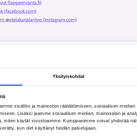
vut (lappeenranta.fi)
ook (facebook.com)
ram @etelakarjalantyo (instagram.com)
Ajankohtaista
Yksityiskohdat
16.7.2026
2
itä
mme sisällön ja mainosten räätälöimiseen, sosiaalisen median
iseen. Lisäksi jaamme sosiaalisen median, mainosalan ja analy
, miten käytät sivustoamme. Kumppanimme voivat yhdistää näitä t
n kerätty, kun olet käyttänyt heidän palvelujaan.