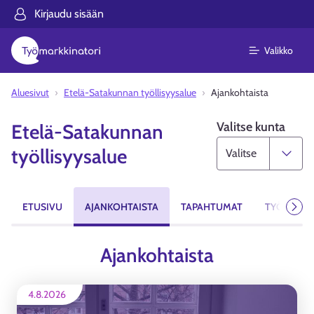
Kirjaudu sisään
Valikko
Aluesivut
Etelä-Satakunnan työllisyysalue
Ajankohtaista
Valitse kunta
Etelä-Satakunnan
työllisyysalue
ETUSIVU
AJANKOHTAISTA
TAPAHTUMAT
TYÖPAIKA
Seur
Ajankohtaista
4.8.2026