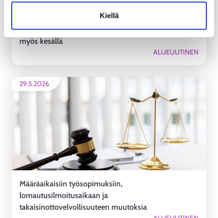
Kiellä
Muista olla työvoimaviranomaisen tavoitettavissa
myös kesällä
ALUEUUTINEN
29.5.2026
Määräaikaisiin työsopimuksiin,
lomautusilmoitusaikaan ja
takaisinottovelvollisuuteen muutoksia