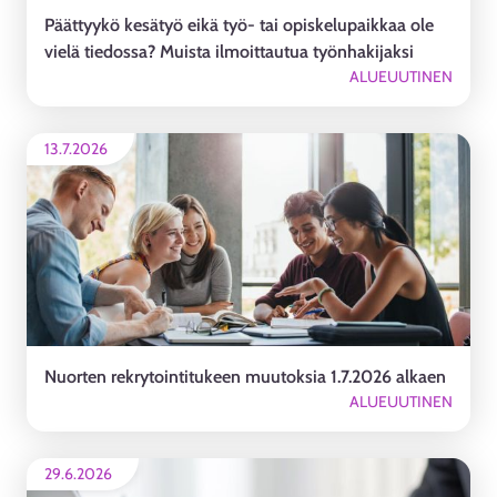
Päättyykö kesätyö eikä työ- tai opiskelupaikkaa ole
vielä tiedossa? Muista ilmoittautua työnhakijaksi
ALUEUUTINEN
13.7.2026
Nuorten rekrytointitukeen muutoksia 1.7.2026 alkaen
ALUEUUTINEN
29.6.2026