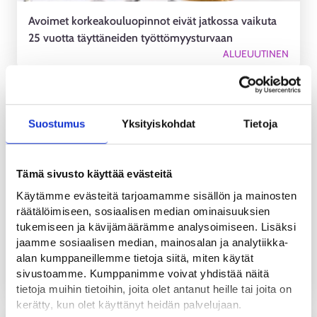
Avoimet korkeakouluopinnot eivät jatkossa vaikuta
25 vuotta täyttäneiden työttömyysturvaan
ALUEUUTINEN
9.6.2026
Suostumus
Yksityiskohdat
Tietoja
Tämä sivusto käyttää evästeitä
Käytämme evästeitä tarjoamamme sisällön ja mainosten
räätälöimiseen, sosiaalisen median ominaisuuksien
tukemiseen ja kävijämäärämme analysoimiseen. Lisäksi
jaamme sosiaalisen median, mainosalan ja analytiikka-
Jos sinulla ei ole vielä työ- tai opiskelupaikkaa
alan kumppaneillemme tietoja siitä, miten käytät
tiedossa, muista ilmoittautua työnhakijaksi
sivustoamme. Kumppanimme voivat yhdistää näitä
ALUEUUTINEN
tietoja muihin tietoihin, joita olet antanut heille tai joita on
kerätty, kun olet käyttänyt heidän palvelujaan.