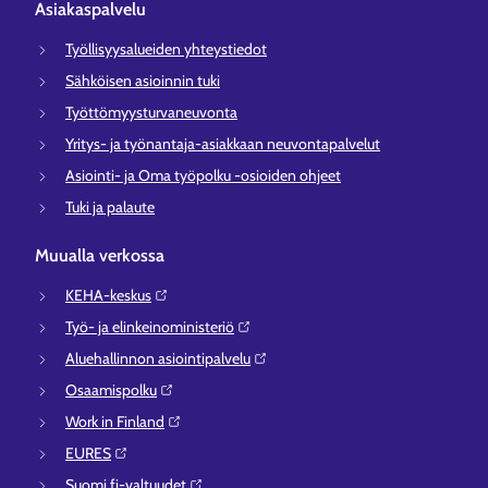
Asiakaspalvelu
Työllisyysalueiden yhteystiedot
Sähköisen asioinnin tuki
Työttömyysturvaneuvonta
Yritys- ja työnantaja-asiakkaan neuvontapalvelut
Asiointi- ja Oma työpolku -osioiden ohjeet
Tuki ja palaute
Muualla verkossa
KEHA-keskus⁠
Työ- ja elinkeinoministeriö⁠
Aluehallinnon asiointipalvelu⁠
Osaamispolku⁠
Work in Finland⁠
EURES⁠
Suomi.fi-valtuudet⁠