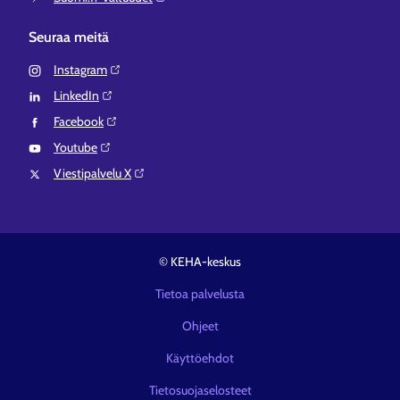
Seuraa meitä
Instagram⁠
LinkedIn⁠
Facebook⁠
Youtube⁠
Viestipalvelu X⁠
© KEHA-keskus
Tietoa palvelusta
Ohjeet
Käyttöehdot
Tietosuojaselosteet