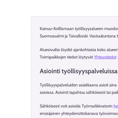
Kainuu-Koillismaan työllisyysalueen muodos
Suomussalmi ja Taivalkoski. Vastuukuntana t
Aluesivuilta löydät ajankohtaisia koko alueen
Toimipaikkojen tiedot löytyvät
Yhteystiedot
Asiointi työllisyyspalveluissa
Työllisyyspalveluiden asiakkaana asioit aina
asioissa. Asiointi tapahtuu sähköisesti tai pa
Sähköisesti voit asioida Työmarkkinatorin
he
ensisijainen yhteydenottokanava työvoimav