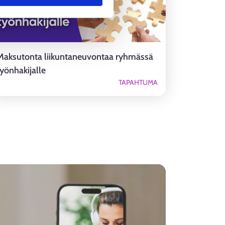
Maksutonta liikuntaneuvontaa ryhmässä
työnhakijalle
TAPAHTUMA