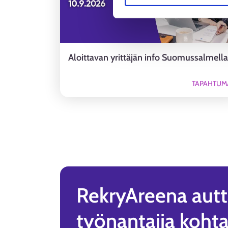
Aloittavan yrittäjän info Suomussalmella
TAPAHTUM
RekryAreena autta
työnantajia koht