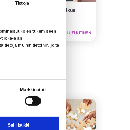
Tietoja
Starttiraha tukee yrittäjyyden alkua
 ominaisuuksien tukemiseen
ALUEUUTINEN
tiikka-alan
ietoja muihin tietoihin, joita
Markkinointi
5.9.
-
6.10.2026
Salli kaikki