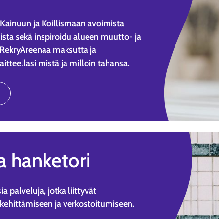
ta Kainuun ja Koillismaan avoimista
ista sekä inspiroidu alueen muutto- ja
lla RekryAreenaa maksutta ja
aitteellasi mistä ja milloin tahansa.
a hanketori
a palveluja, jotka liittyvät
 kehittämiseen ja verkostoitumiseen.