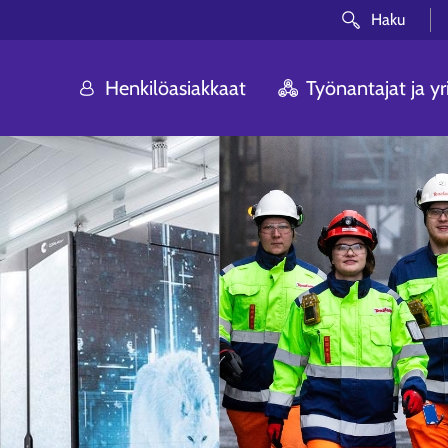
Haku
Henkilöasiakkaat
Työnantajat ja yri