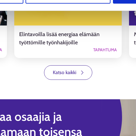
Elintavoilla lisää energiaa elämään
työttömille työnhakijoille
A
TAPAHTUMA
Katso kaikki
a osaajia ja
aamaan toisensa