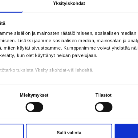
Yksityiskohdat
Työnhakuprofiili tulee osaksi työnhakua
1.9. alkaen
itä
mme sisällön ja mainosten räätälöimiseen, sosiaalisen median
N
ALUEUUTINEN
iseen. Lisäksi jaamme sosiaalisen median, mainosalan ja analy
, miten käytät sivustoamme. Kumppanimme voivat yhdistää näitä t
n kerätty, kun olet käyttänyt heidän palvelujaan.
Katso kaikki
tötarkoituksista Yksityiskohdat-välilehdeltä.
Tapahtumat
n käsittely
Mieltymykset
Tilastot
4.8.
-
29.9.2026
1
Salli valinta