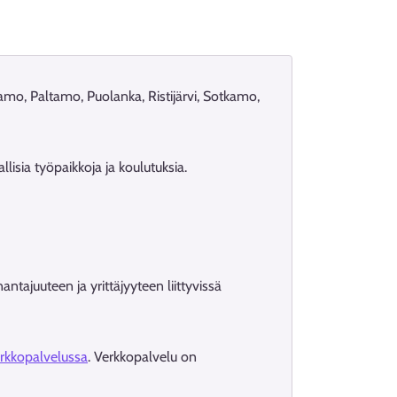
o, Paltamo, Puolanka, Ristijärvi, Sotkamo,
lisia työpaikkoja ja koulutuksia.
tajuuteen ja yrittäjyyteen liittyvissä
verkkopalvelussa
. Verkkopalvelu on