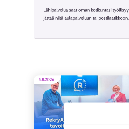
Lähipalvelua saat oman kotikuntasi työllisyysp
jättää niitä aulapalveluun tai postilaatikkoon
5.8.2026