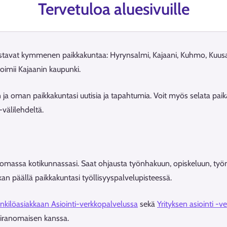
Tervetuloa aluesivuille
tavat kymmenen paikkakuntaa: Hyrynsalmi, Kajaani, Kuhmo, Kuusam
oimii Kajaanin kaupunki.
 ja oman paikkakuntasi uutisia ja tapahtumia. Voit myös selata paikal
-välilehdeltä.
 omassa kotikunnassasi. Saat ohjausta työnhakuun, opiskeluun, työnan
ikan päällä paikkakuntasi työllisyyspalvelupisteessä.
nkilöasiakkaan Asiointi-verkkopalvelussa
sekä
Yrityksen asiointi -
iranomaisen kanssa.