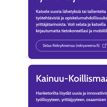
Katsele suoria lähetyksiä tai tallentei
työtehtävistä ja opiskelumahdollisuuks
yrittäjätarinoista. Voit selata ja katse
kirjautumatta tietokoneellasi ja mobiilil
Selaa RekryAreenaa (rekryareena.fi)
Kainuu-Koillisma
Hanketorilta löydät uusia ja innovatiivisi
työllisyyteen, yrittäjyyteen, osaamisen