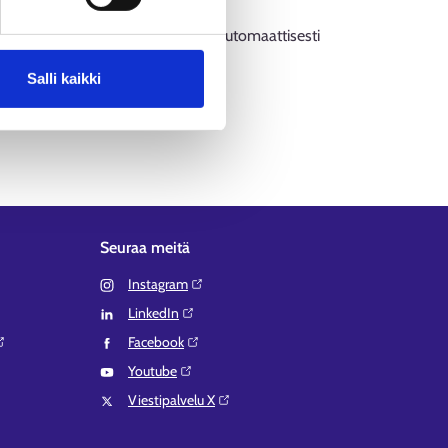
jen lisäys valikoista päivittää automaattisesti
Salli kaikki
Seuraa meitä
Instagram⁠
LinkedIn⁠
Facebook⁠
Youtube⁠
Viestipalvelu X⁠