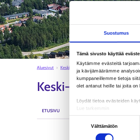
Suostumus
Tämä sivusto käyttää eväste
Käytämme evästeitä tarjoama
Aluesivut
Keski-Pohjanmaan työllisyysalue
Kokkol
ja kävijämäärämme analysoim
kumppaneillemme tietoja siitä
Keski-Pohjanmaan t
olet antanut heille tai joita o
Löydät tietoa evästeiden käyt
Lue tarkemmin
ETUSIVU
AJANKOHTAISTA
TAPAHTUMAT
Evästeet
Suostumuksen
Tietosuoja ja henkilötietoje
Välttämätön
valinta