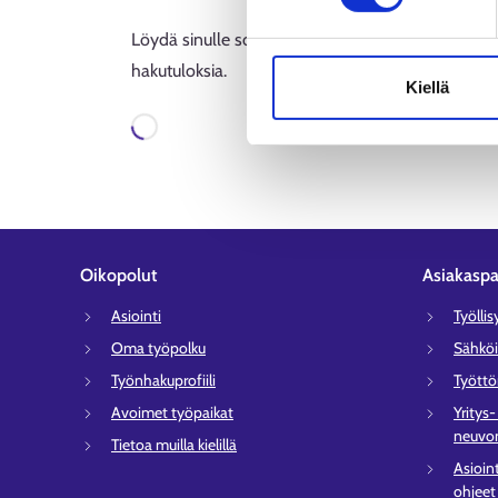
Löydä sinulle sopivia työvoimakoulutuksia Suomes
hakutuloksia.
Kiellä
Ladataan
Oikopolut
Asiakaspa
Asiointi
Työlli
Oma työpolku
Sähköi
Työnhakuprofiili
Tyött
Avoimet työpaikat
Yritys
neuvon
Tietoa muilla kielillä
Asioin
ohjeet