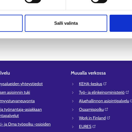
ta. Voit lisätä kerralla useamman hakusanan hakukenttään. Hakuehto
Salli valinta
lvelu
Muualla verkossa
syysalueiden yhteystiedot
KEHA-keskus⁠
sen asioinnin tuki
Työ- ja elinkeinoministeriö⁠
ömyysturvaneuvonta
Aluehallinnon asiointipalvelu⁠
- ja työnantaja-asiakkaan
Osaamispolku⁠
tapalvelut
Work in Finland⁠
ti- ja Oma työpolku -osioiden
EURES⁠