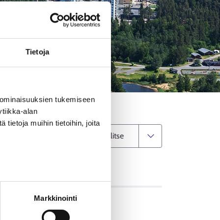
Tietoja
 ominaisuuksien tukemiseen
tiikka-alan
ietoja muihin tietoihin, joita
Vaihda kuntaa
OT
Markkinointi