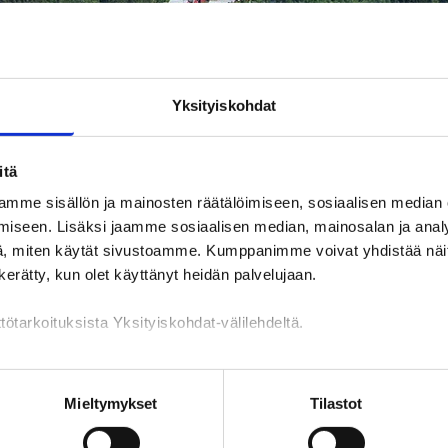
Yksityiskohdat
itä
mme sisällön ja mainosten räätälöimiseen, sosiaalisen median
a
Koulutukset
iseen. Lisäksi jaamme sosiaalisen median, mainosalan ja analy
, miten käytät sivustoamme. Kumppanimme voivat yhdistää näitä t
yöllisyysalue: Kokkola
n kerätty, kun olet käyttänyt heidän palvelujaan.
tötarkoituksista Yksityiskohdat-välilehdeltä.
TYÖPAIKAT
PALVELUT
KOULUTUKSET
YHTEYSTIED
n käsittely
Mieltymykset
Tilastot
Koulutukset