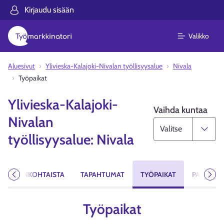
Kirjaudu sisään
Valikko
Aluesivut
Ylivieska-Kalajoki-Nivalan työllisyysalue
Nivala
Työpaikat
Ylivieska-Kalajoki-
Vaihda kuntaa
Nivalan
työllisyysalue: Nivala
AJANKOHTAISTA
TAPAHTUMAT
TYÖPAIKAT
PALVELUT
Edellinen
Seur
Työpaikat