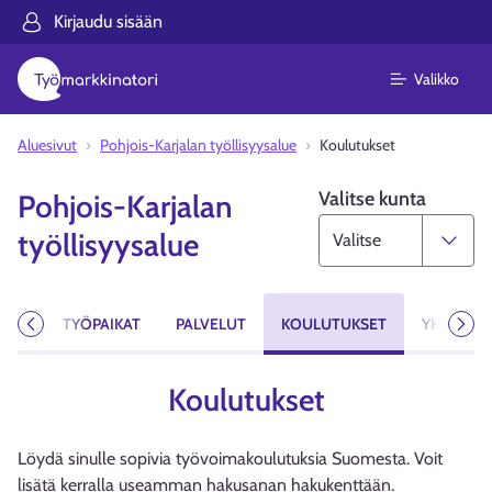
Kirjaudu sisään
Valikko
Aluesivut
Pohjois-Karjalan työllisyysalue
Koulutukset
Valitse kunta
Pohjois-Karjalan
työllisyysalue
MAT
TYÖPAIKAT
PALVELUT
KOULUTUKSET
YHTEYST
Edellinen
Seur
Koulutukset
Löydä sinulle sopivia työvoimakoulutuksia Suomesta. Voit
lisätä kerralla useamman hakusanan hakukenttään.