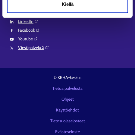
Seuraa meitä
Kiellä
Instagram⁠
LinkedIn⁠
Facebook⁠
Youtube⁠
Viestipalvelu X⁠
© KEHA-keskus
Tietoa palvelusta
Ohjeet
Käyttöehdot
Tietosuojaselosteet
Evästeseloste