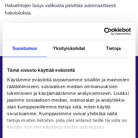
Hakuehtojen lisäys valikoista päivittää automaattisesti
hakutuloksia.
Ladataan
Suostumus
Yksityiskohdat
Tietoja
Oikopolut
Tämä sivusto käyttää evästeitä
Käytämme evästeitä tarjoamamme sisällön ja mainosten
Asiointi
räätälöimiseen, sosiaalisen median ominaisuuksien
Oma työpolku
tukemiseen ja kävijämäärämme analysoimiseen. Lisäksi
Työnhakuprofiili
jaamme sosiaalisen median, mainosalan ja analytiikka-
alan kumppaneillemme tietoja siitä, miten käytät
Avoimet työpaikat
sivustoamme. Kumppanimme voivat yhdistää näitä
Tietoa muilla kielillä
tietoja muihin tietoihin, joita olet antanut heille tai joita on
kerätty, kun olet käyttänyt heidän palvelujaan.
Asiakaspalvelu