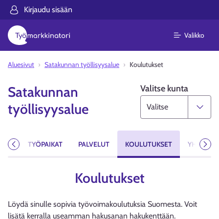
Kirjaudu sisään
Valikko
Aluesivut
Satakunnan työllisyysalue
Koulutukset
Valitse kunta
Satakunnan
työllisyysalue
MAT
TYÖPAIKAT
PALVELUT
KOULUTUKSET
YHTEYST
Edellinen
Seur
Koulutukset
Löydä sinulle sopivia työvoimakoulutuksia Suomesta. Voit
lisätä kerralla useamman hakusanan hakukenttään.