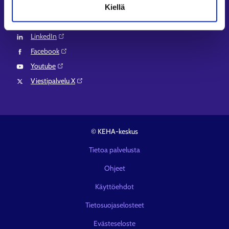
Seuraa meitä
Kiellä
Instagram⁠
LinkedIn⁠
Facebook⁠
Youtube⁠
Viestipalvelu X⁠
© KEHA-keskus
Tietoa palvelusta
Ohjeet
Käyttöehdot
Tietosuojaselosteet
Evästeseloste