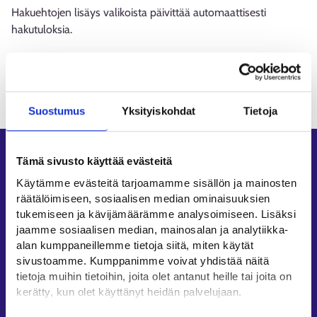
Hakuehtojen lisäys valikoista päivittää automaattisesti
hakutuloksia.
Ladataan
Suostumus
Yksityiskohdat
Tietoja
Oikopolut
Tämä sivusto käyttää evästeitä
Käytämme evästeitä tarjoamamme sisällön ja mainosten
Asiointi
räätälöimiseen, sosiaalisen median ominaisuuksien
Oma työpolku
tukemiseen ja kävijämäärämme analysoimiseen. Lisäksi
Työnhakuprofiili
jaamme sosiaalisen median, mainosalan ja analytiikka-
alan kumppaneillemme tietoja siitä, miten käytät
Avoimet työpaikat
sivustoamme. Kumppanimme voivat yhdistää näitä
Tietoa muilla kielillä
tietoja muihin tietoihin, joita olet antanut heille tai joita on
kerätty, kun olet käyttänyt heidän palvelujaan.
Asiakaspalvelu