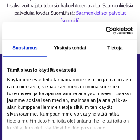
Lisäksi voit rajata tuloksia hakuehtojen avulla. Saamenkielisiä
palveluita löydät Suomi.fistä:
Saamenkieliset palvelut
(suomi.fi)
Ladataan
Suostumus
Yksityiskohdat
Tietoja
Oikopolut
Tämä sivusto käyttää evästeitä
Asiointi
Käytämme evästeitä tarjoamamme sisällön ja mainosten
räätälöimiseen, sosiaalisen median ominaisuuksien
Oma työpolku
tukemiseen ja kävijämäärämme analysoimiseen. Lisäksi
Työnhakuprofiili
jaamme sosiaalisen median, mainosalan ja analytiikka-
Avoimet työpaikat
alan kumppaneillemme tietoja siitä, miten käytät
sivustoamme. Kumppanimme voivat yhdistää näitä
Tietoa muilla kielillä
tietoja muihin tietoihin, joita olet antanut heille tai joita on
kerätty, kun olet käyttänyt heidän palvelujaan.
Asiakaspalvelu