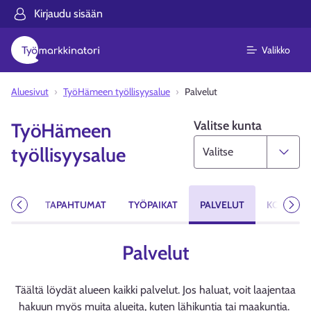
Kirjaudu sisään
Valikko
Aluesivut
TyöHämeen työllisyysalue
Palvelut
Valitse kunta
TyöHämeen
työllisyysalue
AISTA
TAPAHTUMAT
TYÖPAIKAT
PALVELUT
KOULUTU
Edellinen
Seur
Palvelut
Täältä löydät alueen kaikki palvelut. Jos haluat, voit laajentaa
hakuun myös muita alueita, kuten lähikuntia tai maakuntia.