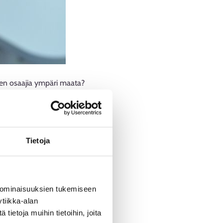
ojen osaajia ympäri maata?
sia työntekijöitä jatkuvasti.
ja kanttoreita. Näissä ammateissa
työn sekä kiinteistöpalveluiden
Tietoja
äälliköitä,
oordinaattoreita.
 ominaisuuksien tukemiseen
laisia painotuksia. Viime aikoina
tiikka-alan
llituksessa puolestaan
ietoja muihin tietoihin, joita
 joka hoitaa kirkon yhteistä