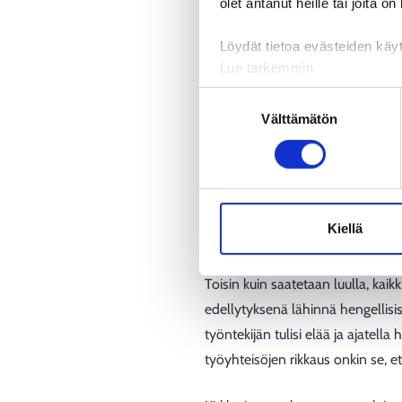
olet antanut heille tai joita o
hallintoa, taloutta ja toimintaa. 
järjestelmäasiantuntijoita.
Löydät tietoa evästeiden käyt
Lue tarkemmin
Kirkko ja seurakunnat
Evästeet
Suostumuksen
Tietosuoja ja henkilötietoje
Välttämätön
valinta
Seurakunnat työllistävät ahkerast
Kesätyöntekijöitä haetaan esimer
seurakuntayhtymät ja Kirkkohallit
opiskelijoille. Lisäksi muiden aloj
Kiellä
tehtäviin.
Toisin kuin saatetaan luulla, kai
edellytyksenä lähinnä hengellisi
työntekijän tulisi elää ja ajatella
työyhteisöjen rikkaus onkin se, et