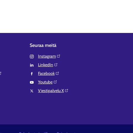
Seuraa meitä
Instagram⁠
LinkedIn⁠
Facebook⁠
Youtube⁠
Viestipalvelu X⁠