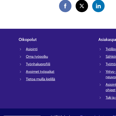
Oikopolut
Asiakaspa
Asiointi
Työlli
Oma työpolku
Sähköi
Työnhakuprofiili
Tyött
Avoimet työpaikat
Yritys
neuvon
Tietoa muilla kielillä
Asioin
ohjeet
Tuki ja