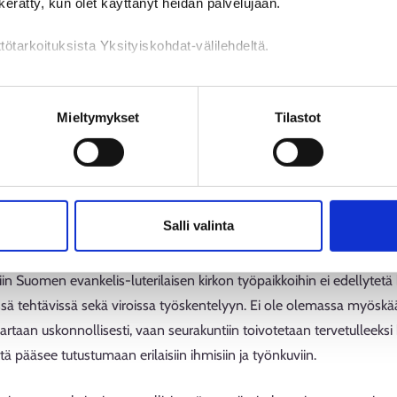
n kerätty, kun olet käyttänyt heidän palvelujaan.
Sinne on haettu esimerkiksi nuorisotyön ja kasvatuksen asiantuntijoita
tötarkoituksista Yksityiskohdat-välilehdeltä.
 tarjoavat monipuolisia ja käytännönläheisi
n käsittely
Mieltymykset
Tilastot
i kesätyöntekijöitä joka vuosi, ja paikkoja on runsaasti avoinna myös 
kiksi kirkkojen oppaiksi, kesäkahvilatoimintaan ja hautausmaiden 
us tarjoavat harjoittelupaikkoja hengellisten alojen, kuten diakoniat
en opiskelijat voivat hakea harjoittelupaikkoja esimerkiksi hallinnon j
Salli valinta
kkiin Suomen evankelis-luterilaisen kirkon työpaikkoihin ei edellytetä
ssä tehtävissä sekä viroissa työskentelyyn. Ei ole olemassa myöskää
 hartaan uskonnollisesti, vaan seurakuntiin toivotetaan tervetulleeksi k
tä pääsee tutustumaan erilaisiin ihmisiin ja työnkuviin.