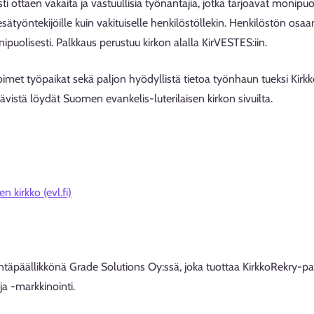
ti ottaen vakaita ja vastuullisia työnantajia, jotka tarjoavat monipuo
, kesätyöntekijöille kuin vakituiselle henkilöstöllekin. Henkilöstön os
puolisesti. Palkkaus perustuu kirkon alalla KirVESTES:iin.
oimet työpaikat sekä paljon hyödyllistä tietoa työnhaun tueksi Kirk
tävistä löydät Suomen evankelis-luterilaisen kirkon sivuilta.
 kirkko (evl.fi)
täpäällikkönä Grade Solutions Oy:ssä, joka tuottaa KirkkoRekry-p
ja -markkinointi.