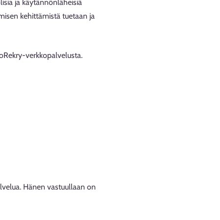
lisia ja käytännönläheisiä
aamisen kehittämistä tuetaan ja
koRekry-verkkopalvelusta.
alvelua. Hänen vastuullaan on