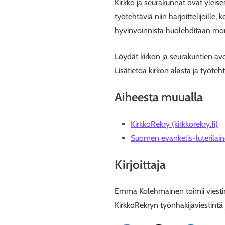
Kirkko ja seurakunnat ovat yleises
työtehtäviä niin harjoittelijoille
hyvinvoinnista huolehditaan moni
Löydät kirkon ja seurakuntien av
Lisätietoa kirkon alasta ja työteh
Aiheesta muualla
KirkkoRekry (kirkkorekry.fi)
Suomen evankelis-luterilainen
Kirjoittaja
Emma Kolehmainen toimii viestin
KirkkoRekryn työnhakijaviestintä 