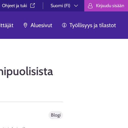
Ohjeet ja tuki⁠
Suomi (FI)
Kirjaudu sisään
Valitse kieli.
Välj språk.
Choose lan
ttäjät
Aluesivut
Työllisyys ja tilastot
nipuolisista
Blogi