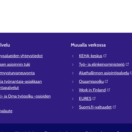
lvelu
Muualla verkossa
syysalueiden yhteystiedot
KEHA-keskus⁠
sen asioinnin tuki
Työ- ja elinkeinoministeriö⁠
ömyysturvaneuvonta
Aluehallinnon asiointipalvelu⁠
- ja työnantaja-asiakkaan
Osaamispolku⁠
tapalvelut
Work in Finland⁠
ti- ja Oma työpolku -osioiden
EURES⁠
Suomi.fi-valtuudet⁠
 palaute