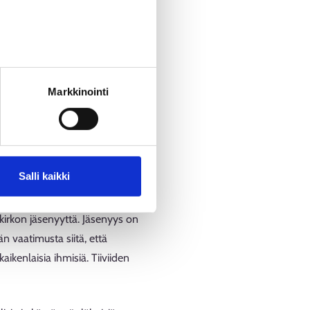
, palkanlaskijoita ja
ä työtehtäviä
Markkinointi
alle 18-vuotiaille.
kunnossapitoon. Seurakunnat,
yön, kirkkomusiikin ja teologian
a kiinteistöjen ylläpidon eri
Salli kaikki
 kirkon jäsenyyttä. Jäsenyys on
n vaatimusta siitä, että
aikenlaisia ihmisiä. Tiiviiden