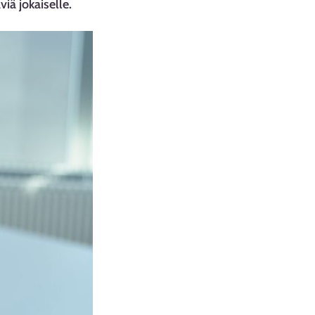
iä jokaiselle.