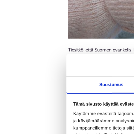
Tiesitkö, että Suomen evankelis-l
Varsinkin suurimpiin seurakuntayht
Usein saatetaan ajatella, että ki
työskentelee toki suuri määrä ihm
Suostumus
tehtäviä. Seurakunnissa ja seurak
ruokapalvelutyöntekijöitä, perhen
Tämä sivusto käyttää eväste
Käytämme evästeitä tarjoama
Hiippakunnat puolestaan vastaava
ja kävijämäärämme analysoim
haussa on ollut esimerkiksi opp
kumppaneillemme tietoja siitä
työskennellään monissa erilaisiss