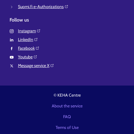
Suomi.fi e-Authorizations⁠
Follow us
Instagram⁠
LinkedIn⁠
Facebook⁠
Youtube⁠
Message service X⁠
© KEHA Centre
About the service
FAQ
Terms of Use