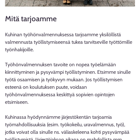
Mitä tarjoamme
Kuhinan työhönvalmennuksessa tarjoamme yksilöllistä
valmennusta työllistymiseensä tukea tarvitseville työttömille
työnhakijoille.
Työhönvalmennuksen tavoite on nopea työelämään
kiinnittyminen ja pysyvämpi työllistyminen. Etsimme sinulle
työtä osaamisen ja työkyvyn mukaan. Jos työllistymisen
esteenä on koulutuksen puute, voidaan
työhönvalmennuksessa keskittyä sopivien opintojen
etsimiseen.
Kuhinassa hyödynnämme järjestökentän tarjoamia
työmahdollisuuksia (esim. työkokeilu, uravalmennus, työ),
jotka voivat olla sinulle ns. väliaskeleena kohti pysyvämpää
työllistymistä. Järjestöjakson aikana on mahdollista mm.