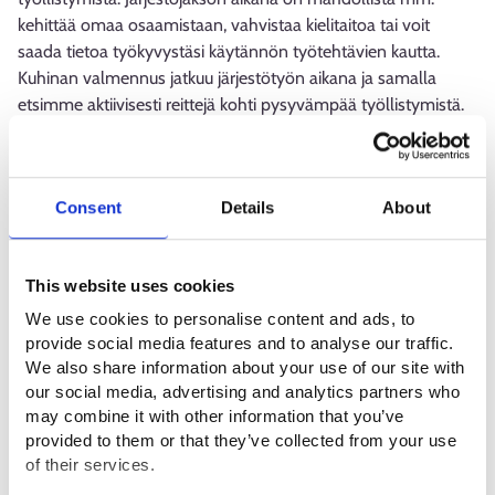
kehittää omaa osaamistaan, vahvistaa kielitaitoa tai voit
saada tietoa työkyvystäsi käytännön työtehtävien kautta.
Kuhinan valmennus jatkuu järjestötyön aikana ja samalla
etsimme aktiivisesti reittejä kohti pysyvämpää työllistymistä.
Kenelle
Consent
Details
About
Pohjoiskarjalaisille työttömille työnhakijoille, joilla on
motivaatio ja halu vielä tilannettaan eteenpäin.
This website uses cookies
Miten mukaan
We use cookies to personalise content and ads, to
provide social media features and to analyse our traffic.
Valmennukseen pääset mukaan Luotsi Pohjois-Karjalan
We also share information about your use of our site with
asiantuntijoiden kautta tai voit ottaa myös itse yhteyttä
our social media, advertising and analytics partners who
Kuhinan työhönvalmentajiin. Valmennus käynnistyy
may combine it with other information that you’ve
tutustumiskäynnin kautta.
provided to them or that they’ve collected from your use
of their services.
Vapaita valmennuspaikkoja löytyy seuraavista