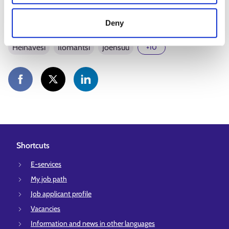
North Karelia employment area
Deny
Heinävesi
Ilomantsi
Joensuu
+10
Shortcuts
E-services
My job path
Job applicant profile
Vacancies
Information and news in other languages