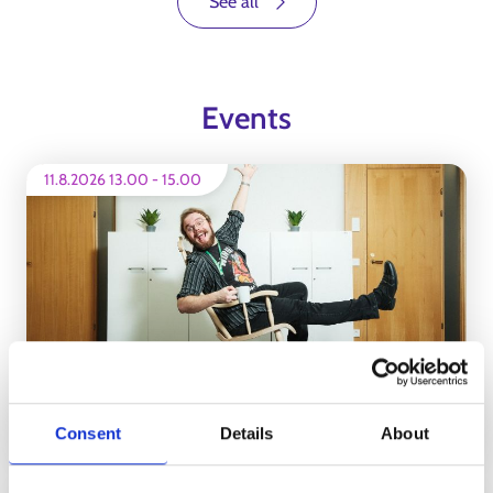
See all
Events
11.8.2026 13.00
-
15.00
Yrittäjyyden olohuone Outokumpu ja Polvijärvi
INFO
Consent
Details
About