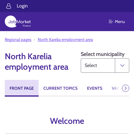
Login
Menu
Regional pages
North Karelia employment area
Select municipality
North Karelia
employment area
FRONT PAGE
CURRENT TOPICS
EVENTS
VACANCIES
Next
Welcome