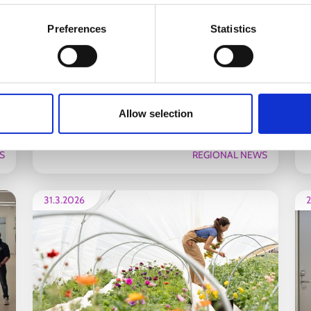
Preferences
Statistics
a
Kevään ja kesän 2026 koulutukset,
G
Allow selection
valmennukset ja tapahtumat
työnhakijoille Salon työllisyysalueella
S
REGIONAL NEWS
31.3.2026
2