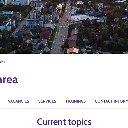
pics
area
VACANCIES
SERVICES
TRAININGS
CONTACT INFOR
Current topics