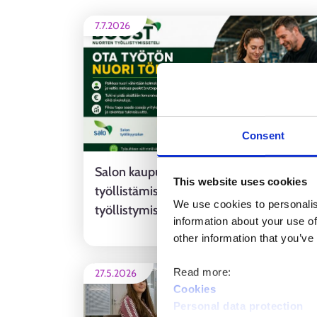
7.7.2026
Consent
Salon kaupunki ottaa käyttöön uuden
This website uses cookies
työllistämislisän – myös nuorten
We use cookies to personalis
työllistymissetelin kriteereitä muutettu
information about your use of
REGIONAL NEW
other information that you’ve
Read more:
27.5.2026
Cookies
Personal data protection