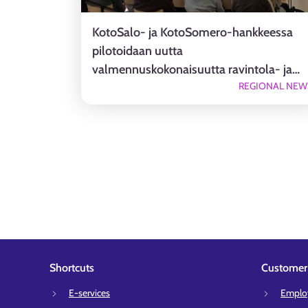
KotoSalo- ja KotoSomero-hankkeessa
pilotoidaan uutta
valmennuskokonaisuutta ravintola- ja
REGIONAL NEW
matkailualalle
Shortcuts
Customer 
E-services
Employ