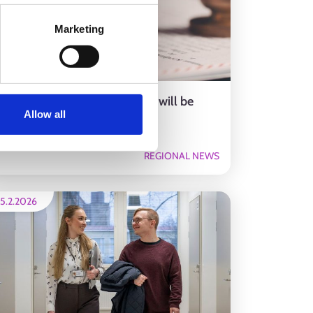
Marketing
eneral social security benefit will be
Allow all
introduced on 1 May
REGIONAL NEWS
5.2.2026