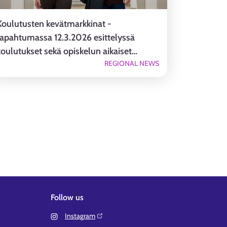
Koulutusten kevätmarkkinat -
tapahtumassa 12.3.2026 esittelyssä
koulutukset sekä opiskelun aikaiset
REGIONAL NEWS
etuudet
Follow us
Instagram⁠