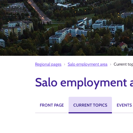
Regional pages
Salo employment area
Current to
Salo employment 
FRONT PAGE
CURRENT TOPICS
EVENTS