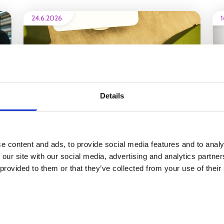
24.6.2026
1
Details
Varsinais-Suomen työttömyys laski
kausivaihtelun mukaan toukokuussa
e content and ads, to provide social media features and to analy
 our site with our social media, advertising and analytics partn
S
REGIONAL NEWS
 provided to them or that they’ve collected from your use of their
17.4.2026
1