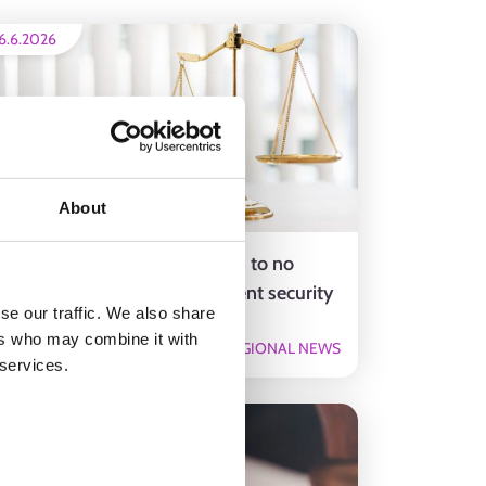
6.6.2026
About
Open higher education studies to no
longer affect the unemployment security
se our traffic. We also share
of job seekers aged 25 or older
ers who may combine it with
REGIONAL NEWS
 services.
6.4.2026