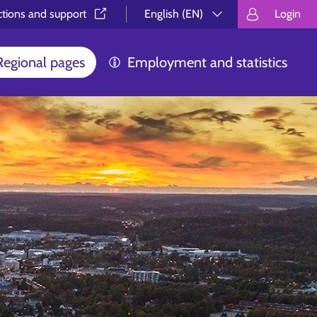
ctions and support⁠
English (EN)
Login
Valitse kieli.
Välj språk.
Choos
Regional pages
Employment and statistics